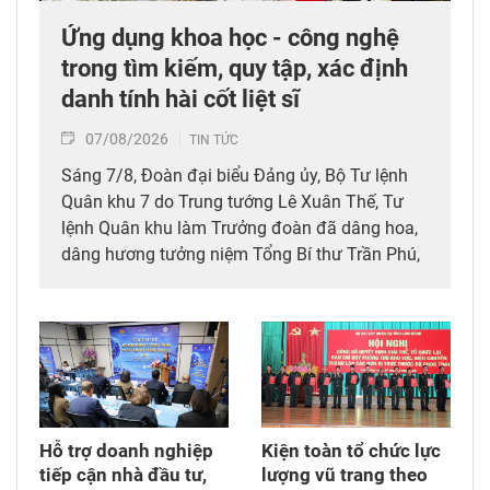
Ứng dụng khoa học - công nghệ
trong tìm kiếm, quy tập, xác định
danh tính hài cốt liệt sĩ
07/08/2026
TIN TỨC
Sáng 7/8, Đoàn đại biểu Đảng ủy, Bộ Tư lệnh
Quân khu 7 do Trung tướng Lê Xuân Thế, Tư
lệnh Quân khu làm Trưởng đoàn đã dâng hoa,
dâng hương tưởng niệm Tổng Bí thư Trần Phú,
các anh hùng liệt sĩ; thăm, động viên lực lượng
đang làm nhiệm vụ tìm kiếm, quy tập hài cốt
liệt sĩ và xác minh thông tin hài cốt liệt sĩ tại
Công viên Lê Thị Riêng, phường Hòa Hưng,
Thành phố Hồ Chí Minh.
Hỗ trợ doanh nghiệp
Kiện toàn tổ chức lực
tiếp cận nhà đầu tư,
lượng vũ trang theo