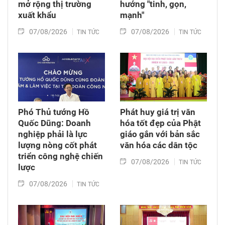
mở rộng thị trường
hướng "tinh, gọn,
xuất khẩu
mạnh"
07/08/2026
07/08/2026
TIN TỨC
TIN TỨC
Phó Thủ tướng Hồ
Phát huy giá trị văn
Quốc Dũng: Doanh
hóa tốt đẹp của Phật
nghiệp phải là lực
giáo gắn với bản sắc
lượng nòng cốt phát
văn hóa các dân tộc
triển công nghệ chiến
07/08/2026
TIN TỨC
lược
07/08/2026
TIN TỨC