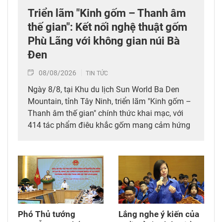
Triển lãm "Kinh gốm – Thanh âm
thế gian": Kết nối nghệ thuật gốm
Phù Lãng với không gian núi Bà
Đen
08/08/2026
TIN TỨC
Ngày 8/8, tại Khu du lịch Sun World Ba Den
Mountain, tỉnh Tây Ninh, triển lãm "Kinh gốm –
Thanh âm thế gian" chính thức khai mạc, với
414 tác phẩm điêu khắc gốm mang cảm hứng
Phật giáo của nghệ sỹ Nguyễn Tuấn (Tuấn
Gốm). Tham dự triển lãm có lãnh đạo tỉnh Tây
Ninh, các nghệ nhân làng nghề Phù Lãng (tỉnh
Bắc Ninh) và đông đảo du khách trong, ngoài
nước.
Phó Thủ tướng
Lắng nghe ý kiến của