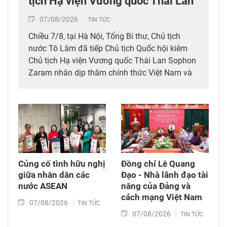
tịch Hạ viện Vương quốc Thái Lan
07/08/2026
TIN TỨC
Chiều 7/8, tại Hà Nội, Tổng Bí thư, Chủ tịch
nước Tô Lâm đã tiếp Chủ tịch Quốc hội kiêm
Chủ tịch Hạ viện Vương quốc Thái Lan Sophon
Zaram nhân dịp thăm chính thức Việt Nam và
tham dự các hoạt động kỷ niệm 50 năm thiết
lập quan hệ ngoại giao Việt Nam – Thái Lan
(6/8/1976 – 6/8/2026).
Củng cố tình hữu nghị
Đồng chí Lê Quang
giữa nhân dân các
Đạo - Nhà lãnh đạo tài
nước ASEAN
năng của Đảng và
cách mạng Việt Nam​
07/08/2026
TIN TỨC
07/08/2026
TIN TỨC