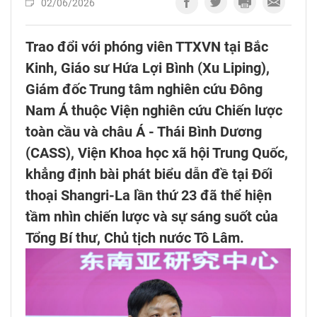
02/06/2026
Trao đổi với phóng viên TTXVN tại Bắc
Kinh, Giáo sư Hứa Lợi Bình (Xu Liping),
Giám đốc Trung tâm nghiên cứu Đông
Nam Á thuộc Viện nghiên cứu Chiến lược
toàn cầu và châu Á - Thái Bình Dương
(CASS), Viện Khoa học xã hội Trung Quốc,
khẳng định bài phát biểu dẫn đề tại Đối
thoại Shangri-La lần thứ 23 đã thể hiện
tầm nhìn chiến lược và sự sáng suốt của
Tổng Bí thư, Chủ tịch nước Tô Lâm.