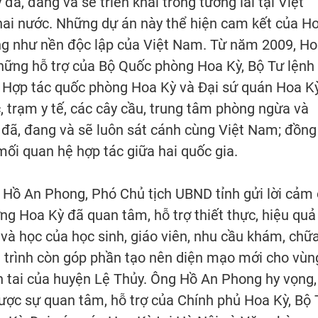
ã, đang và sẽ triển khai trong tương lai tại Việt
hai nước. Những dự án này thể hiện cam kết của H
ũng như nền độc lập của Việt Nam. Từ năm 2009, H
hững hỗ trợ của Bộ Quốc phòng Hoa Kỳ, Bộ Tư lệnh
 Hợp tác quốc phòng Hoa Kỳ và Đại sứ quán Hoa K
, trạm y tế, các cây cầu, trung tâm phòng ngừa và
 đã, đang và sẽ luôn sát cánh cùng Việt Nam; đồng
mối quan hệ hợp tác giữa hai quốc gia.
 Hồ An Phong, Phó Chủ tịch UBND tỉnh gửi lời cảm
g Hoa Kỳ đã quan tâm, hỗ trợ thiết thực, hiệu quả
 và học của học sinh, giáo viên, nhu cầu khám, chữ
 trình còn góp phần tạo nên diện mạo mới cho vùn
n tai của huyện Lệ Thủy. Ông Hồ An Phong hy vọng,
 được sự quan tâm, hỗ trợ của Chính phủ Hoa Kỳ, Bộ