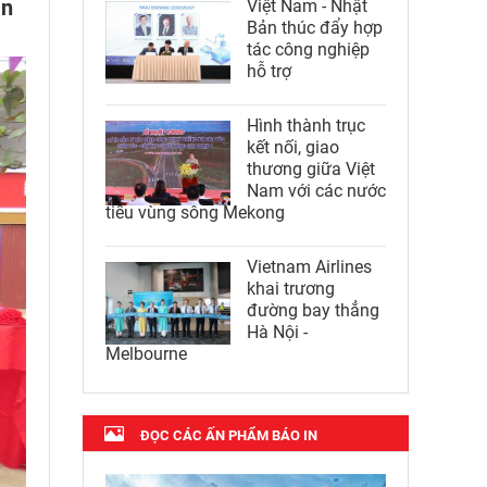
àn
Việt Nam - Nhật
Bản thúc đẩy hợp
tác công nghiệp
hỗ trợ
Hình thành trục
kết nối, giao
thương giữa Việt
Nam với các nước
tiểu vùng sông Mekong
Vietnam Airlines
khai trương
đường bay thẳng
Hà Nội -
Melbourne
ĐỌC CÁC ẤN PHẨM BÁO IN