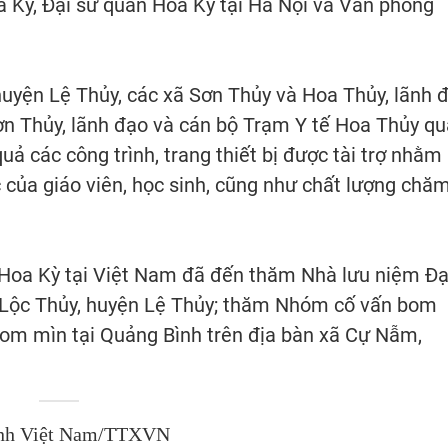
 Kỳ, Đại sứ quán Hoa Kỳ tại Hà Nội và Văn phòng
uyện Lệ Thủy, các xã Sơn Thủy và Hoa Thủy, lãnh 
ơn Thủy, lãnh đạo và cán bộ Trạm Y tế Hoa Thủy q
quả các công trình, trang thiết bị được tài trợ nhằm
 của giáo viên, học sinh, cũng như chất lượng chă
 Hoa Kỳ tại Việt Nam đã đến thăm Nhà lưu niệm Đạ
 Lộc Thủy, huyện Lệ Thủy; thăm Nhóm cố vấn bom
bom mìn tại Quảng Bình trên địa bàn xã Cự Nẫm,
nh Việt Nam/TTXVN