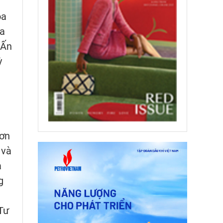
oa
oa
 Ấn
ỳ
 ơn
 và
a
g
 Tư