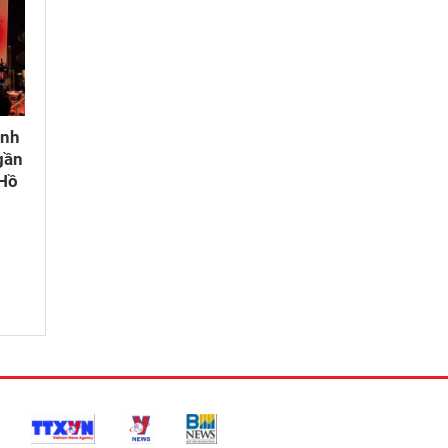
ành
gần
 Hồ