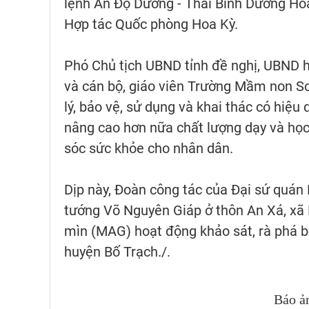
lệnh Ấn Độ Dương - Thái Bình Dương Hoa
Hợp tác Quốc phòng Hoa Kỳ.
Phó Chủ tịch UBND tỉnh đề nghị, UBND h
và cán bộ, giáo viên Trường Mầm non S
lý, bảo vệ, sử dụng và khai thác có hiệu 
nâng cao hơn nữa chất lượng dạy và học
sóc sức khỏe cho nhân dân.
Dịp này, Đoàn công tác của Đại sứ quán
tướng Võ Nguyên Giáp ở thôn An Xá, xã
mìn (MAG) hoạt động khảo sát, rà phá 
huyện Bố Trạch./.
Báo ả