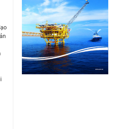
đạo
uản
m
i