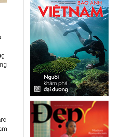
a
ng
ựng
arc
rạm