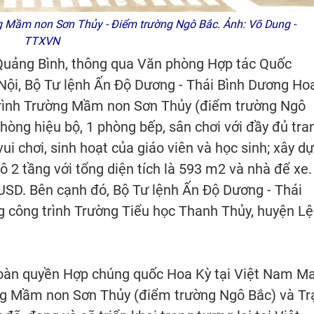
g Mầm non Sơn Thủy - Điểm trường Ngô Bắc. Ảnh: Võ Dung -
TTXVN
 Quảng Bình, thông qua Văn phòng Hợp tác Quốc
Nội, Bộ Tư lệnh Ấn Độ Dương - Thái Bình Dương Ho
 trình Trường Mầm non Sơn Thủy (điểm trường Ngô
phòng hiệu bộ, 1 phòng bếp, sân chơi với đầy đủ tra
 vui chơi, sinh hoạt của giáo viên và học sinh; xây d
 2 tầng với tổng diện tích là 593 m2 và nhà để xe.
 USD. Bên cạnh đó, Bộ Tư lệnh Ấn Độ Dương - Thái
 công trình Trường Tiểu học Thanh Thủy, huyện Lệ
 toàn quyền Hợp chúng quốc Hoa Kỳ tại Việt Nam M
g Mầm non Sơn Thủy (điểm trường Ngô Bắc) và T