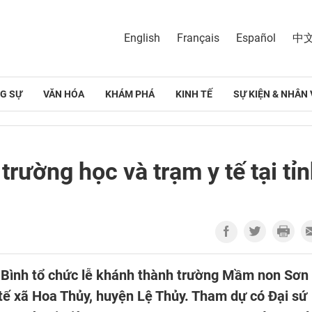
English
Français
Español
中
G SỰ
VĂN HÓA
KHÁM PHÁ
KINH TẾ
SỰ KIỆN & NHÂN 
trường học và trạm y tế tại tỉ
 Bình tổ chức lễ khánh thành trường Mầm non Sơn
tế xã Hoa Thủy, huyện Lệ Thủy. Tham dự có Đại sứ