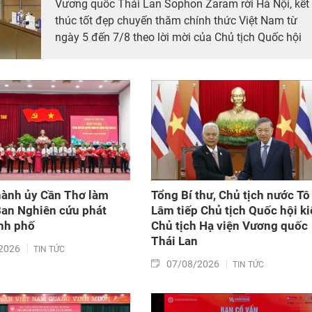
Vương quốc Thái Lan Sophon Zaram rời Hà Nội, kết
thúc tốt đẹp chuyến thăm chính thức Việt Nam từ
ngày 5 đến 7/8 theo lời mời của Chủ tịch Quốc hội
nước Cộng hòa xã hội chủ nghĩa Việt Nam Trần
Thanh Mẫn.
hành ủy Cần Thơ làm
Tổng Bí thư, Chủ tịch nước Tô
an Nghiên cứu phát
Lâm tiếp Chủ tịch Quốc hội k
ành phố
Chủ tịch Hạ viện Vương quốc
Thái Lan
2026
TIN TỨC
07/08/2026
TIN TỨC