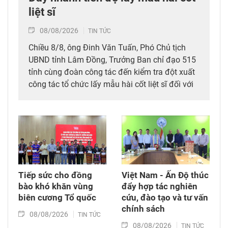
liệt sĩ
08/08/2026
TIN TỨC
Chiều 8/8, ông Đinh Văn Tuấn, Phó Chủ tịch
UBND tỉnh Lâm Đồng, Trưởng Ban chỉ đạo 515
tỉnh cùng đoàn công tác đến kiểm tra đột xuất
công tác tổ chức lấy mẫu hài cốt liệt sĩ đối với
mộ chưa xác định được thông tin tại Nghĩa
trang Liệt sĩ Bình Thuận (xã Hồng Sơn), đồng
thời tặng quà cho cán bộ, chiến sĩ tham gia
công tác lấy mẫu tại đây.
Tiếp sức cho đồng
Việt Nam - Ấn Độ thúc
bào khó khăn vùng
đẩy hợp tác nghiên
biên cương Tổ quốc
cứu, đào tạo và tư vấn
chính sách
08/08/2026
TIN TỨC
08/08/2026
TIN TỨC