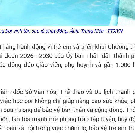
 bơi sinh tồn sau lễ phát động. Ảnh: Trung Kiên - TTXVN
háng hành động vì trẻ em và triển khai Chương tr
ai đoạn 2026 - 2030 của Ủy ban nhân dân thành p
a đông đảo giáo viên, phụ huynh và gần 1.000 
Giám đốc Sở Văn hóa, Thể thao và Du lịch thành 
ệc học bơi không chỉ giúp nâng cao sức khỏe, p
ồn quan trọng để bảo vệ bản thân và cộng đồng. Th
ốn, lan tỏa mạnh mẽ phong trào tập luyện, huy đ
à toàn xã hội trong việc chăm lo, bảo vệ trẻ em tr