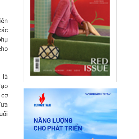
iên
các
phụ
cho
 là
đạo
 cơ
đưa
uối