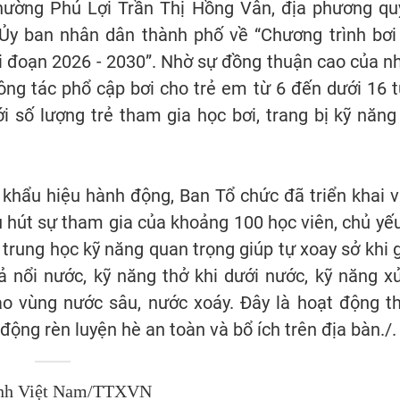
ường Phú Lợi Trần Thị Hồng Vân, địa phương qu
Ủy ban nhân dân thành phố về “Chương trình bơi
i đoạn 2026 - 2030”. Nhờ sự đồng thuận cao của n
ông tác phổ cập bơi cho trẻ em từ 6 đến dưới 16 t
 số lượng trẻ tham gia học bơi, trang bị kỹ năng
 khẩu hiệu hành động, Ban Tổ chức đã triển khai v
u hút sự tham gia của khoảng 100 học viên, chủ yếu
p trung học kỹ năng quan trọng giúp tự xoay sở khi 
 nổi nước, kỹ năng thở khi dưới nước, kỹ năng xử
ào vùng nước sâu, nước xoáy. Đây là hoạt động th
động rèn luyện hè an toàn và bổ ích trên địa bàn./.
nh Việt Nam/TTXVN