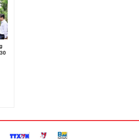
g
“30