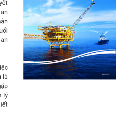
yết
 an
hân
uổi
 an
iệc
 là
gặp
 lý
iết