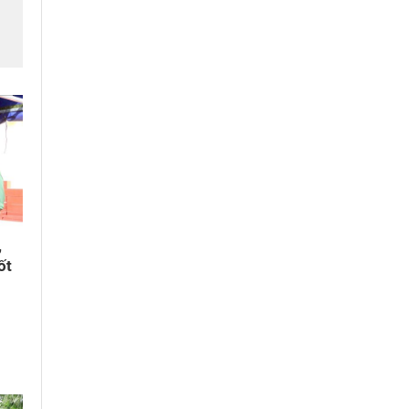
ì
ị
,
ốt