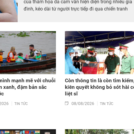
của thảm họa da cam vẫn hiện diện trong nhiều gia
đình, kéo dài từ người trực tiếp đi qua chiến tranh
đến các thế hệ con, cháu. Hành trình đi tìm công lý v
thế không chỉ diễn ra tại các tòa án quốc tế mà còn
cần được tiếp tục bằng những chính sách đủ đầy
hơn, để những người sinh ra trong hòa bình không b
bỏ lại với hậu quả của cuộc chiến mình chưa từng
trải qua.
mình mạnh mẽ với chuỗi
Còn thông tin là còn tìm kiếm
m xanh, đậm bản sắc
kiên quyết không bỏ sót hài c
ớc
liệt sĩ
2026
08/08/2026
TIN TỨC
TIN TỨC