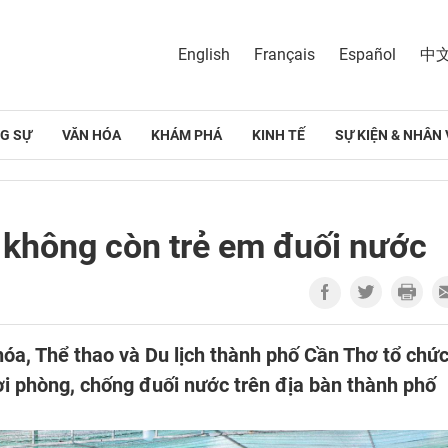
English
Français
Español
中
G SỰ
VĂN HÓA
KHÁM PHÁ
KINH TẾ
SỰ KIỆN & NHÂN 
 không còn trẻ em đuối nước
hóa, Thể thao và Du lịch thành phố Cần Thơ tổ chứ
i phòng, chống đuối nước trên địa bàn thành phố