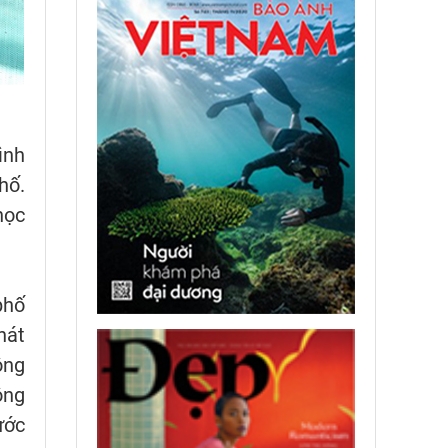
ình
hố.
học
phố
hát
ông
ộng
ước