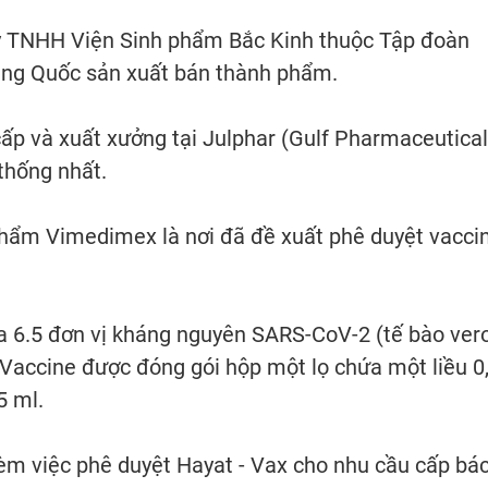
ty TNHH Viện Sinh phẩm Bắc Kinh thuộc Tập đoàn
ung Quốc sản xuất bán thành phẩm.
cấp và xuất xưởng tại Julphar (Gulf Pharmaceutical
 thống nhất.
phẩm Vimedimex là nơi đã đề xuất phê duyệt vacci
ứa 6.5 đơn vị kháng nguyên SARS-CoV-2 (tế bào ver
 Vaccine được đóng gói hộp một lọ chứa một liều 0
5 ml.
kèm việc phê duyệt Hayat - Vax cho nhu cầu cấp bá