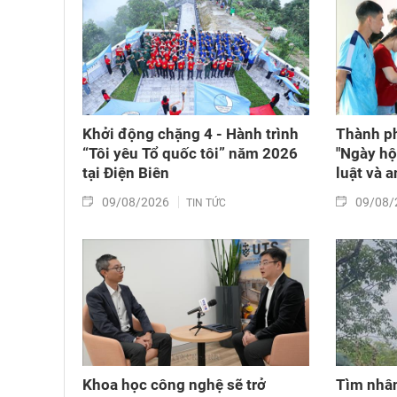
Khởi động chặng 4 - Hành trình
Thành ph
“Tôi yêu Tổ quốc tôi” năm 2026
"Ngày hộ
tại Điện Biên
luật và a
09/08/2026
09/08/
TIN TỨC
Khoa học công nghệ sẽ trở
Tìm nhân