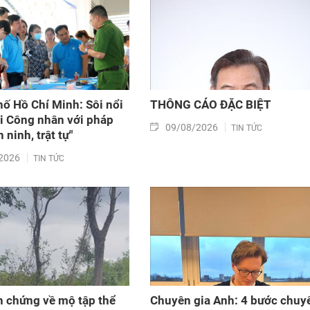
ố Hồ Chí Minh: Sôi nổi
THÔNG CÁO ĐẶC BIỆT
i Công nhân với pháp
09/08/2026
TIN TỨC
n ninh, trật tự"
2026
TIN TỨC
 chứng về mộ tập thể
Chuyên gia Anh: 4 bước chuy