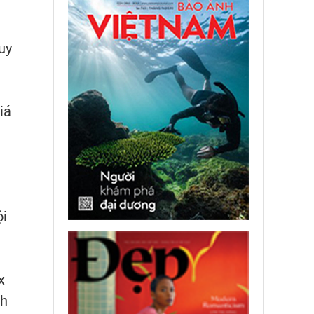
uy
iá
ội
x
nh