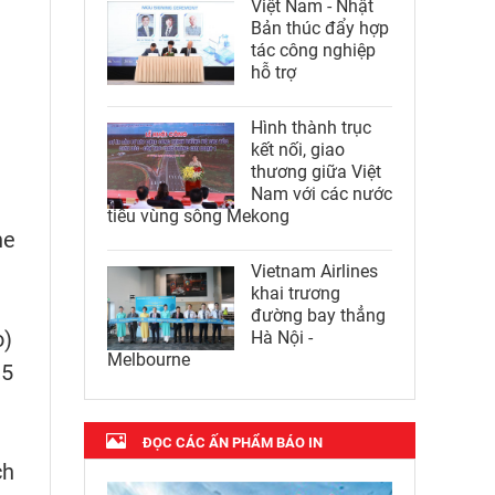
Việt Nam - Nhật
Bản thúc đẩy hợp
tác công nghiệp
hỗ trợ
Hình thành trục
kết nối, giao
thương giữa Việt
Nam với các nước
tiểu vùng sông Mekong
ne
Vietnam Airlines
khai trương
đường bay thẳng
o)
Hà Nội -
Melbourne
,5
ĐỌC CÁC ẤN PHẨM BÁO IN
ch