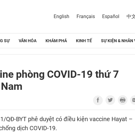
English
Français
Español
中
G SỰ
VĂN HÓA
KHÁM PHÁ
KINH TẾ
SỰ KIỆN & NHÂN 
cine phòng COVID-19 thứ 7
t Nam
61/QĐ-BYT phê duyệt có điều kiện vaccine Hayat –
 chống dịch COVID-19.