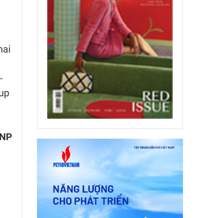
hai
-
oup
VNP