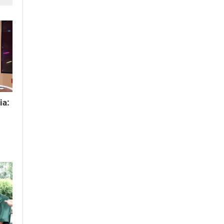
c
ia: