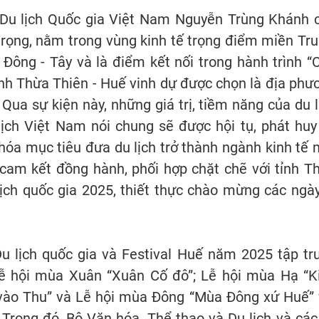
c Du lịch Quốc gia Việt Nam Nguyễn Trùng Khánh 
an trọng, nằm trong vùng kinh tế trọng điểm miền Tru
 Đông - Tây và là điểm kết nối trong hành trình “
nh Thừa Thiên - Huế vinh dự được chọn là địa phư
Qua sự kiện này, những giá trị, tiềm năng của du l
lịch Việt Nam nói chung sẽ được hội tụ, phát huy
hóa mục tiêu đưa du lịch trở thành ngành kinh tế 
 cam kết đồng hành, phối hợp chặt chẽ với tỉnh T
ịch quốc gia 2025, thiết thực chào mừng các ngày
 lịch quốc gia và Festival Huế năm 2025 tập tr
ễ hội mùa Xuân “Xuân Cố đô”; Lễ hội mùa Hạ “K
 vào Thu” và Lễ hội mùa Đông “Mùa Đông xứ Huế” 
 Trong đó, Bộ Văn hóa, Thể thao và Du lịch và các