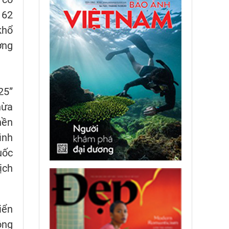
 62
khổ
ởng
25”
hừa
nền
ình
uốc
ịch
iển
ộng