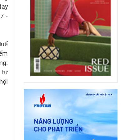
tay
7 -
Huế
iếm
ng.
 tư
hội