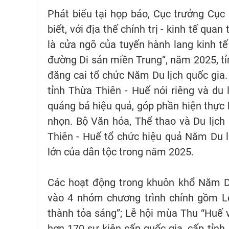
Phát biểu tại họp báo, Cục trưởng Cụ
biết, với địa thế chính trị - kinh tế qu
là cửa ngõ của tuyến hành lang kinh tế
đường Di sản miền Trung”, năm 2025, tỉ
đăng cai tổ chức Năm Du lịch quốc gia. 
tỉnh Thừa Thiên - Huế nói riêng và du 
quảng bá hiệu quả, góp phần hiện thực 
nhọn. Bộ Văn hóa, Thể thao và Du lịch
Thiên - Huế tổ chức hiệu quả Năm Du l
lớn của dân tộc trong năm 2025.
Các hoạt động trong khuôn khổ Năm Du
vào 4 nhóm chương trình chính gồm L
thành tỏa sáng”; Lễ hội mùa Thu “Huế
hơn 170 sự kiện cấp quốc gia, cấp tỉnh.