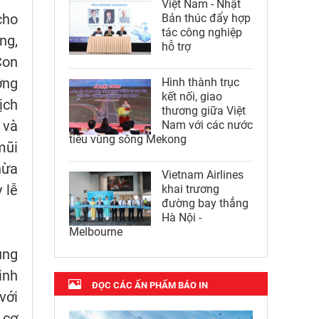
Việt Nam - Nhật
cho
Bản thúc đẩy hợp
tác công nghiệp
ng,
hỗ trợ
Con
ơng
Hình thành trục
kết nối, giao
ịch
thương giữa Việt
 và
Nam với các nước
tiểu vùng sông Mekong
mũi
hừa
Vietnam Airlines
 lễ
khai trương
đường bay thẳng
Hà Nội -
Melbourne
ung
inh
ĐỌC CÁC ẤN PHẨM BÁO IN
với
 cơ