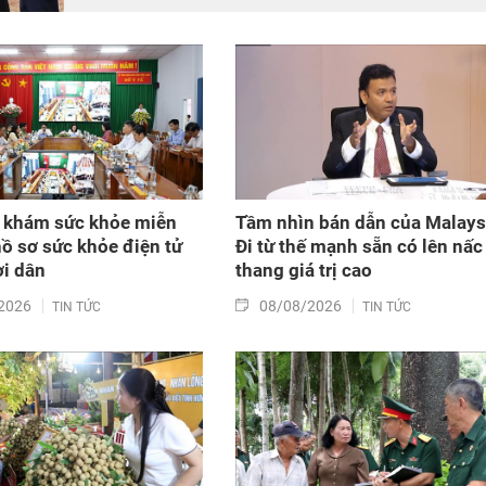
cập nhật và kết nối dữ liệu mã số vùng trồng, mã số
cơ sở đóng gói sầu riêng trên địa bàn tỉnh. Đây đượ
xem là bước đi chiến lược nhằm tích hợp đồng bộ
công nghệ số vào chuỗi giá trị nông nghiệp và phát
triển nông thôn địa phương.
 khám sức khỏe miễn
Tầm nhìn bán dẫn của Malays
hồ sơ sức khỏe điện tử
Đi từ thế mạnh sẵn có lên nấc
i dân
thang giá trị cao
2026
08/08/2026
TIN TỨC
TIN TỨC