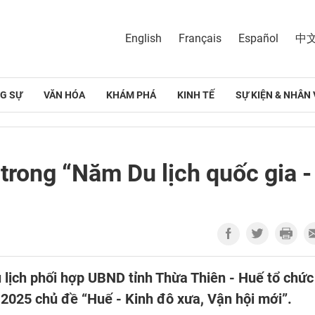
English
Français
Español
中
G SỰ
VĂN HÓA
KHÁM PHÁ
KINH TẾ
SỰ KIỆN & NHÂN 
trong “Năm Du lịch quốc gia -
 lịch phối hợp UBND tỉnh Thừa Thiên - Huế tổ chức
 2025 chủ đề “Huế - Kinh đô xưa, Vận hội mới”.