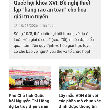
Quốc hội khóa XVI: Đề nghị thiết
lập “hàng rào an toàn” cho hòa
giải trực tuyến
10/08/2026
TIN TỨC
Sáng 10/8, thảo luận tại hội trường về dự án
Luật Hòa giải ở cơ sở (sửa đổi), nhiều đại biểu
quan tâm đến quy định về hòa giải trực tuyến,
cơ chế bảo vệ người yếu thế và tổ chức hoạt
động hòa giải ở cơ sở.
Phó Chủ tịch Quốc
Lấy mẫu ADN đối với
hội Nguyễn Thị Hồng
các phần mộ chưa xác
dự Lễ truy điệu và an
định được thông tin