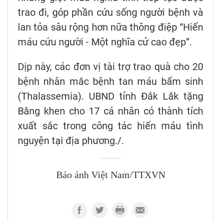
trao đi, góp phần cứu sống người bệnh và
lan tỏa sâu rộng hơn nữa thông điệp “Hiến
máu cứu người - Một nghĩa cử cao đẹp”.
Dịp này, các đơn vị tài trợ trao quà cho 20
bệnh nhân mắc bệnh tan máu bẩm sinh
(Thalassemia). UBND tỉnh Đắk Lắk tặng
Bằng khen cho 17 cá nhân có thành tích
xuất sắc trong công tác hiến máu tình
nguyện tại địa phương./.
Báo ảnh Việt Nam/TTXVN