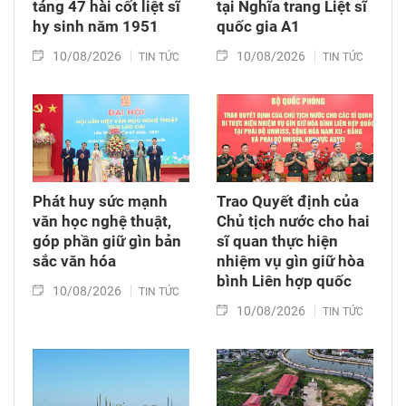
táng 47 hài cốt liệt sĩ
tại Nghĩa trang Liệt sĩ
hy sinh năm 1951
quốc gia A1
10/08/2026
10/08/2026
TIN TỨC
TIN TỨC
Phát huy sức mạnh
Trao Quyết định của
văn học nghệ thuật,
Chủ tịch nước cho hai
góp phần giữ gìn bản
sĩ quan thực hiện
sắc văn hóa
nhiệm vụ gìn giữ hòa
bình Liên hợp quốc
10/08/2026
TIN TỨC
10/08/2026
TIN TỨC