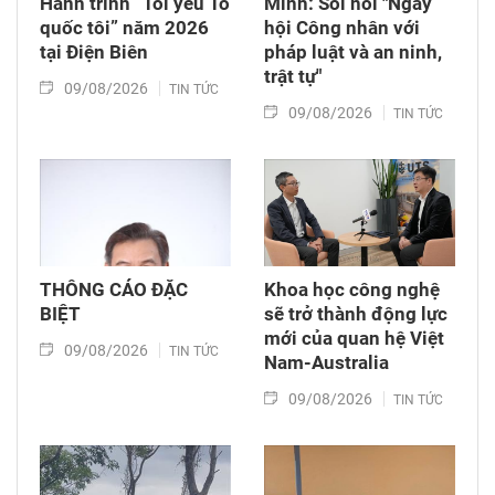
Hành trình “Tôi yêu Tổ
Minh: Sôi nổi "Ngày
quốc tôi” năm 2026
hội Công nhân với
tại Điện Biên
pháp luật và an ninh,
trật tự"
09/08/2026
TIN TỨC
09/08/2026
TIN TỨC
THÔNG CÁO ĐẶC
Khoa học công nghệ
BIỆT
sẽ trở thành động lực
mới của quan hệ Việt
09/08/2026
TIN TỨC
Nam-Australia
09/08/2026
TIN TỨC