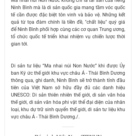
Ma nhai núi Non Nước không chỉ là tài sản của riêng
Ninh Bình mà là di sản quốc gia mang tầm vóc quốc
tế cần được đặc biệt tôn vinh và bảo vệ. Những kết
quả từ tọa đàm chính là tiền đề, "chất liệu" quý giá
để Ninh Bình phối hợp cùng các cơ quan Trung ương,
tổ chức quốc tế triển khai nhiệm vụ chiến lược thời
gian tới.
Di sản tư liệu “Ma nhai núi Non Nước” khi được Ủy
ban Ký ức thế giới khu vực châu Á - Thái Bình Dương
thông qua, ghi danh, Ninh Bình sẽ trở thành tỉnh đầu
tiên của Việt Nam sở hữu đầy đủ các danh hiệu
UNESCO: Di sản thiên nhiên thế giới, di sản văn hóa
thế giới, di sản văn hóa phi vật thể đại diện của nhân
loại, khu dự trữ sinh quyển thế giới, di sản tư liệu khu
vực châu Á - Thái Bình Dương./.