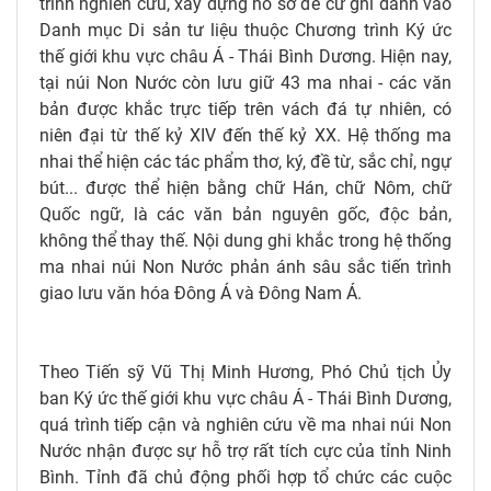
trình nghiên cứu, xây dựng hồ sơ đề cử ghi danh vào
Danh mục Di sản tư liệu thuộc Chương trình Ký ức
thế giới khu vực châu Á - Thái Bình Dương. Hiện nay,
tại núi Non Nước còn lưu giữ 43 ma nhai - các văn
bản được khắc trực tiếp trên vách đá tự nhiên, có
niên đại từ thế kỷ XIV đến thế kỷ XX. Hệ thống ma
nhai thể hiện các tác phẩm thơ, ký, đề từ, sắc chỉ, ngự
bút... được thể hiện bằng chữ Hán, chữ Nôm, chữ
Quốc ngữ, là các văn bản nguyên gốc, độc bản,
không thể thay thế. Nội dung ghi khắc trong hệ thống
ma nhai núi Non Nước phản ánh sâu sắc tiến trình
giao lưu văn hóa Đông Á và Đông Nam Á.
Theo Tiến sỹ Vũ Thị Minh Hương, Phó Chủ tịch Ủy
ban Ký ức thế giới khu vực châu Á - Thái Bình Dương,
quá trình tiếp cận và nghiên cứu về ma nhai núi Non
Nước nhận được sự hỗ trợ rất tích cực của tỉnh Ninh
Bình. Tỉnh đã chủ động phối hợp tổ chức các cuộc