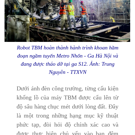
Robot TBM hoàn thành hành trình khoan hầm
đoạn ngầm tuyến Metro Nhổn - Ga Hà Nội và
đang được tháo dỡ tại ga S12. Ảnh: Trung
Nguyên - TTXVN
Dưới ánh đèn công trường, từng cấu kiện
khổng lồ của máy TBM được cẩu lên từ
độ sâu hàng chục mét dưới lòng đất. Đây
là một trong những hạng mục kỹ thuật
phức tạp, đòi hỏi độ chính xác cao và
được thực hiện chủ yếu vào ban đêm