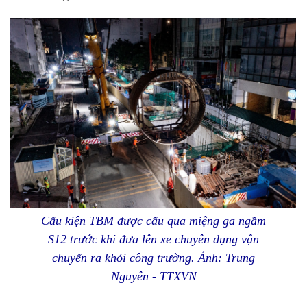
Cấu kiện TBM được cẩu qua miệng ga ngầm
S12 trước khi đưa lên xe chuyên dụng vận
chuyển ra khỏi công trường. Ảnh: Trung
Nguyên - TTXVN