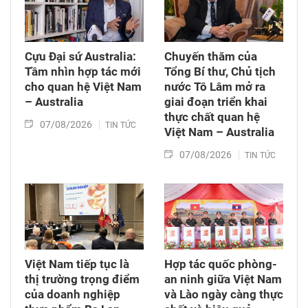
Luật Viễn thông, Luật Giao dịch điện tử và Luật
Chuyển giao công nghệ. Sau đó, Quốc hội thảo
luận ở tổ về 3 dự án Luật trên.
Cựu Đại sứ Australia:
Chuyến thăm của
Tầm nhìn hợp tác mới
Tổng Bí thư, Chủ tịch
cho quan hệ Việt Nam
nước Tô Lâm mở ra
– Australia
giai đoạn triển khai
thực chất quan hệ
07/08/2026
TIN TỨC
Việt Nam – Australia
07/08/2026
TIN TỨC
Việt Nam tiếp tục là
Hợp tác quốc phòng-
thị trường trọng điểm
an ninh giữa Việt Nam
của doanh nghiệp
và Lào ngày càng thực