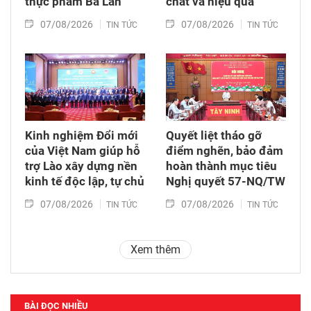
thực phẩm Ba Lan
chất và hiệu quả
07/08/2026
07/08/2026
TIN TỨC
TIN TỨC
Kinh nghiệm Đổi mới
Quyết liệt tháo gỡ
của Việt Nam giúp hỗ
điểm nghẽn, bảo đảm
trợ Lào xây dựng nền
hoàn thành mục tiêu
kinh tế độc lập, tự chủ
Nghị quyết 57-NQ/TW
07/08/2026
07/08/2026
TIN TỨC
TIN TỨC
Xem thêm
BÀI ĐỌC NHIỀU