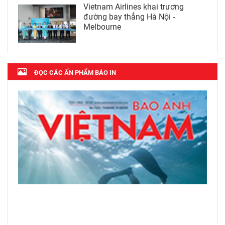
Vietnam Airlines khai trương
đường bay thẳng Hà Nội -
Melbourne
ĐỌC CÁC ẤN PHẨM BÁO IN