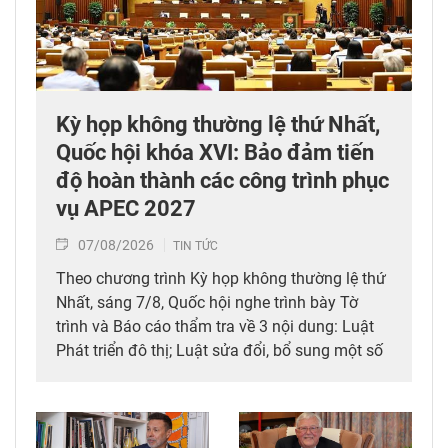
Kỳ họp không thường lệ thứ Nhất,
Quốc hội khóa XVI: Bảo đảm tiến
độ hoàn thành các công trình phục
vụ APEC 2027
07/08/2026
TIN TỨC
Theo chương trình Kỳ họp không thường lệ thứ
Nhất, sáng 7/8, Quốc hội nghe trình bày Tờ
trình và Báo cáo thẩm tra về 3 nội dung: Luật
Phát triển đô thị; Luật sửa đổi, bổ sung một số
điều của 10 luật có liên quan đến thủ tục hành
chính, điều kiện kinh doanh trong lĩnh vực nông
nghiệp và môi trường; Luật sửa đổi, bổ sung
một số điều của Luật Tần số vô tuyến điện,