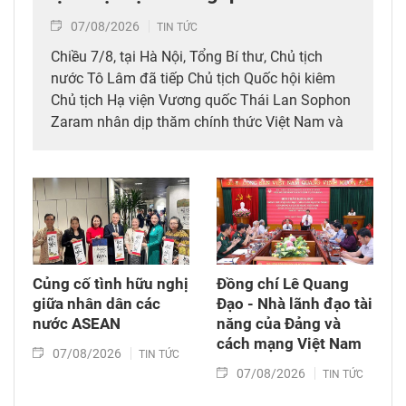
07/08/2026
TIN TỨC
Chiều 7/8, tại Hà Nội, Tổng Bí thư, Chủ tịch
nước Tô Lâm đã tiếp Chủ tịch Quốc hội kiêm
Chủ tịch Hạ viện Vương quốc Thái Lan Sophon
Zaram nhân dịp thăm chính thức Việt Nam và
tham dự các hoạt động kỷ niệm 50 năm thiết
lập quan hệ ngoại giao Việt Nam – Thái Lan
(6/8/1976 – 6/8/2026).
Củng cố tình hữu nghị
Đồng chí Lê Quang
giữa nhân dân các
Đạo - Nhà lãnh đạo tài
nước ASEAN
năng của Đảng và
cách mạng Việt Nam​
07/08/2026
TIN TỨC
07/08/2026
TIN TỨC