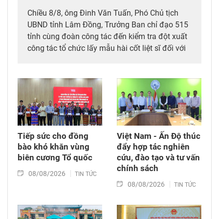
Chiều 8/8, ông Đinh Văn Tuấn, Phó Chủ tịch
UBND tỉnh Lâm Đồng, Trưởng Ban chỉ đạo 515
tỉnh cùng đoàn công tác đến kiểm tra đột xuất
công tác tổ chức lấy mẫu hài cốt liệt sĩ đối với
mộ chưa xác định được thông tin tại Nghĩa
trang Liệt sĩ Bình Thuận (xã Hồng Sơn), đồng
thời tặng quà cho cán bộ, chiến sĩ tham gia
công tác lấy mẫu tại đây.
Tiếp sức cho đồng
Việt Nam - Ấn Độ thúc
bào khó khăn vùng
đẩy hợp tác nghiên
biên cương Tổ quốc
cứu, đào tạo và tư vấn
chính sách
08/08/2026
TIN TỨC
08/08/2026
TIN TỨC