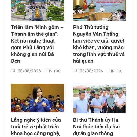
Triển lãm "Kinh gốm –
Phó Thủ tướng
Thanh âm thế gian":
Nguyễn Văn Thắng
Kết nối nghệ thuật
làm việc về giải quyết
gốm Phù Lãng với
khó khăn, vướng mắc
không gian núi Bà
trong lĩnh vực thuế và
Đen
hải quan
08/08/2026
08/08/2026
TIN TỨC
TIN TỨC
Lắng nghe ý kiến của
Bí thư Thành ủy Hà
tuổi trẻ về phát triển
Nội thúc tiến độ hai
khoa học công nghệ,
dự án giao thông