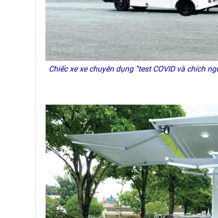
Chiếc xe
xe chuyên dụng “test COVID và chích ng