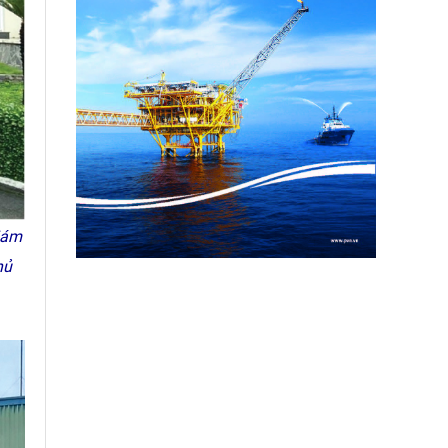
iám
hủ