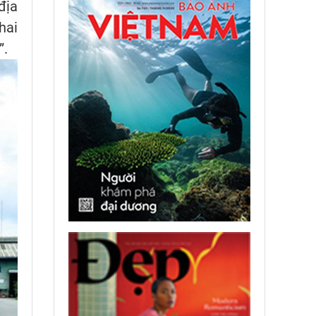
địa
hai
”.