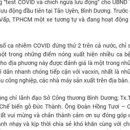
g “test COVID và chích ngừa lưu động” cho UBND 
lưu động đầu tiên tại Tân Uyên, Bình Dương. Trước 
Vấp, TPHCM một xe tương tự và đang hoạt động 
 số ca nhiễm COVID đứng thứ 2 trên cả nước, chỉ 
một trong những điểm nóng xuất hiện nhiều ca b
cho địa phương này được đánh giá là một trong nh
ời dân nhanh chóng tiếp cận với vacxin, nhất là nh
khu công nghiệp, các nhà máy sản xuất trên địa bàn
ồng chí lãnh đạo Sở Công thương Bình Dương; Tx.
 Chế biến gỗ Đức Thành. Ông Đoàn Hồng Tươi – 
i rất vui mừng và chân thành cảm ơn sự đóng góp 
h nhạy và kịp thời chia sẻ khó khăn cùng với ch