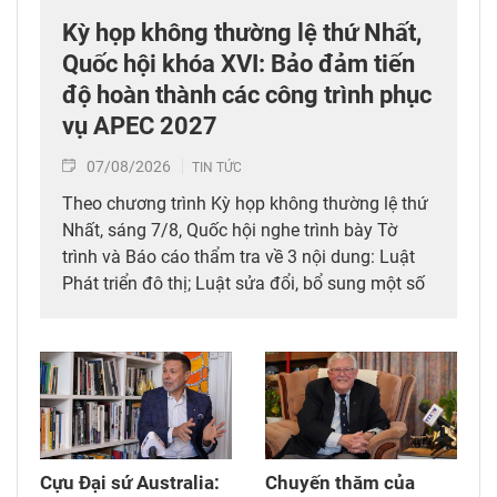
Kỳ họp không thường lệ thứ Nhất,
Quốc hội khóa XVI: Bảo đảm tiến
độ hoàn thành các công trình phục
vụ APEC 2027
07/08/2026
TIN TỨC
Theo chương trình Kỳ họp không thường lệ thứ
Nhất, sáng 7/8, Quốc hội nghe trình bày Tờ
trình và Báo cáo thẩm tra về 3 nội dung: Luật
Phát triển đô thị; Luật sửa đổi, bổ sung một số
điều của 10 luật có liên quan đến thủ tục hành
chính, điều kiện kinh doanh trong lĩnh vực nông
nghiệp và môi trường; Luật sửa đổi, bổ sung
một số điều của Luật Tần số vô tuyến điện,
Luật Viễn thông, Luật Giao dịch điện tử và Luật
Chuyển giao công nghệ. Sau đó, Quốc hội thảo
luận ở tổ về 3 dự án Luật trên.
Cựu Đại sứ Australia:
Chuyến thăm của