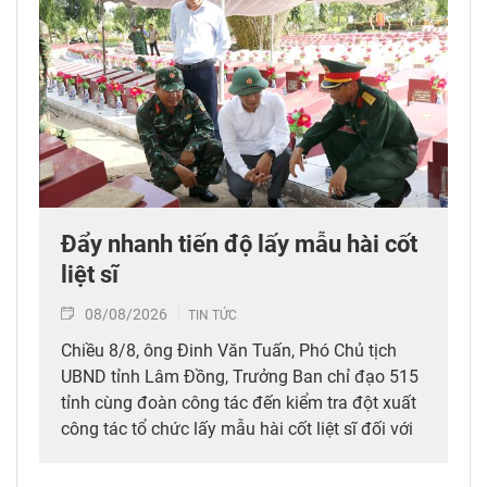
Đẩy nhanh tiến độ lấy mẫu hài cốt
liệt sĩ
08/08/2026
TIN TỨC
Chiều 8/8, ông Đinh Văn Tuấn, Phó Chủ tịch
UBND tỉnh Lâm Đồng, Trưởng Ban chỉ đạo 515
tỉnh cùng đoàn công tác đến kiểm tra đột xuất
công tác tổ chức lấy mẫu hài cốt liệt sĩ đối với
mộ chưa xác định được thông tin tại Nghĩa
trang Liệt sĩ Bình Thuận (xã Hồng Sơn), đồng