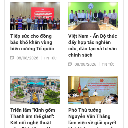
thời tặng quà cho cán bộ, chiến sĩ tham gia
công tác lấy mẫu tại đây.
Tiếp sức cho đồng
Việt Nam - Ấn Độ thúc
bào khó khăn vùng
đẩy hợp tác nghiên
biên cương Tổ quốc
cứu, đào tạo và tư vấn
chính sách
08/08/2026
TIN TỨC
08/08/2026
TIN TỨC
Triển lãm "Kinh gốm –
Phó Thủ tướng
Thanh âm thế gian":
Nguyễn Văn Thắng
Kết nối nghệ thuật
làm việc về giải quyết