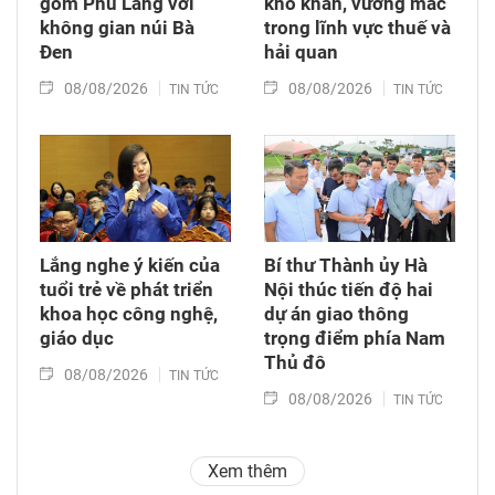
gốm Phù Lãng với
khó khăn, vướng mắc
không gian núi Bà
trong lĩnh vực thuế và
Đen
hải quan
08/08/2026
08/08/2026
TIN TỨC
TIN TỨC
Lắng nghe ý kiến của
Bí thư Thành ủy Hà
tuổi trẻ về phát triển
Nội thúc tiến độ hai
khoa học công nghệ,
dự án giao thông
giáo dục
trọng điểm phía Nam
Thủ đô
08/08/2026
TIN TỨC
08/08/2026
TIN TỨC
Xem thêm