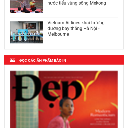
nước tiểu vùng sông Mekong
Vietnam Airlines khai trương
đường bay thẳng Hà Nội -
Melbourne
ĐỌC CÁC ẤN PHẨM BÁO IN