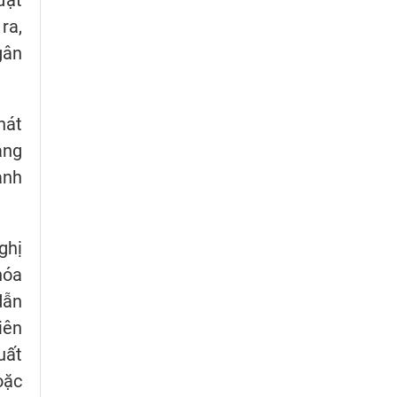
ra,
gân
hát
ang
anh
ghị
hóa
dẫn
iên
uất
oặc