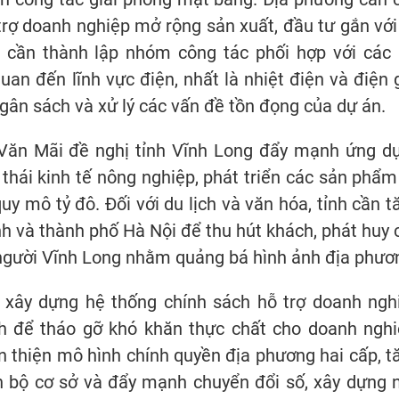
trợ doanh nghiệp mở rộng sản xuất, đầu tư gắn với 
h cần thành lập nhóm công tác phối hợp với các 
n đến lĩnh vực điện, nhất là nhiệt điện và điện g
gân sách và xử lý các vấn đề tồn đọng của dự án.
 Văn Mãi đề nghị tỉnh Vĩnh Long đẩy mạnh ứng d
thái kinh tế nông nghiệp, phát triển các sản phẩm
y mô tỷ đô. Đối với du lịch và văn hóa, tỉnh cần t
h và thành phố Hà Nội để thu hút khách, phát huy 
 người Vĩnh Long nhằm quảng bá hình ảnh địa phươ
ần xây dựng hệ thống chính sách hỗ trợ doanh ngh
nh để tháo gỡ khó khăn thực chất cho doanh nghi
 thiện mô hình chính quyền địa phương hai cấp, t
n bộ cơ sở và đẩy mạnh chuyển đổi số, xây dựng 