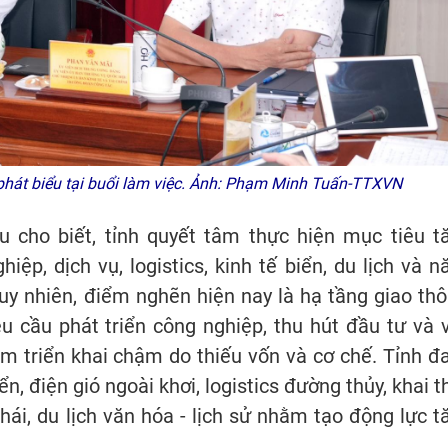
phát biểu tại buổi làm việc. Ảnh: Phạm Minh Tuấn-TTXVN
u cho biết, tỉnh quyết tâm thực hiện mục tiêu t
iệp, dịch vụ, logistics, kinh tế biển, du lịch và n
Tuy nhiên, điểm nghẽn hiện nay là hạ tầng giao thô
u cầu phát triển công nghiệp, thu hút đầu tư và 
m triển khai chậm do thiếu vốn và cơ chế. Tỉnh đ
ển, điện gió ngoài khơi, logistics đường thủy, khai t
 thái, du lịch văn hóa - lịch sử nhằm tạo động lực t