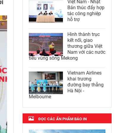
ới
Việt Nam - Nhật
Bản thúc đẩy hợp
tác công nghiệp
hỗ trợ
Hình thành trục
kết nối, giao
thương giữa Việt
Nam với các nước
tiểu vùng sông Mekong
Vietnam Airlines
khai trương
đường bay thẳng
Hà Nội -
Melbourne
ĐỌC CÁC ẤN PHẨM BÁO IN