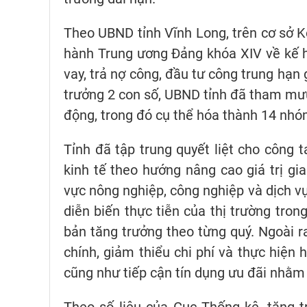
Theo UBND tỉnh Vĩnh Long, trên cơ sở K
hành Trung ương Đảng khóa XIV về kế hoạ
vay, trả nợ công, đầu tư công trung hạn
trưởng 2 con số, UBND tỉnh đã tham mư
động, trong đó cụ thể hóa thành 14 nhó
Tỉnh đã tập trung quyết liệt cho công 
kinh tế theo hướng nâng cao giá trị gia
vực nông nghiệp, công nghiệp và dịch vụ
diễn biến thực tiễn của thị trường tron
bản tăng trưởng theo từng quý. Ngoài ra
chính, giảm thiểu chi phí và thực hiện 
cũng như tiếp cận tín dụng ưu đãi nhằm 
Theo số liệu của Cục Thống kê, tăng 