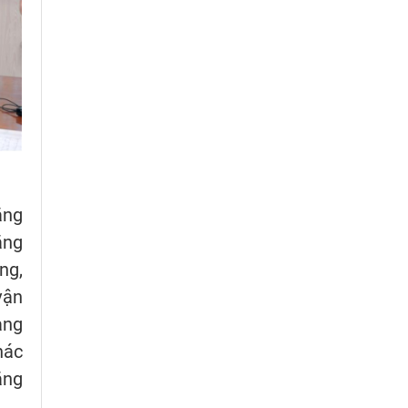
ăng
ăng
ng,
vận
ang
hác
ăng