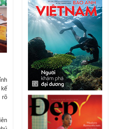
ỉnh
 kế
 rõ
iên
chú