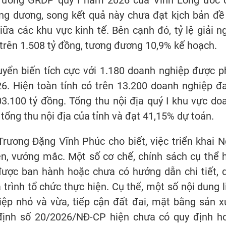
ng dương, song kết quả này chưa đạt kịch bản đề 
a các khu vực kinh tế. Bên cạnh đó, tỷ lệ giải n
trên 1.508 tỷ đồng, tương đương 10,9% kế hoạch.
uyển biến tích cực với 1.180 doanh nghiệp được p
6. Hiện toàn tỉnh có trên 13.200 doanh nghiệp đ
3.100 tỷ đồng. Tổng thu nội địa quý I khu vực do
tổng thu nội địa của tỉnh và đạt 41,15% dự toán.
rương Đặng Vĩnh Phúc cho biết, việc triển khai N
, vướng mắc. Một số cơ chế, chính sách cụ thể 
ược ban hành hoặc chưa có hướng dẫn chi tiết, 
rình tổ chức thực hiện. Cụ thể, một số nội dung l
ệp nhỏ và vừa, tiếp cận đất đai, mặt bằng sản x
định số 20/2026/NĐ-CP hiện chưa có quy định h