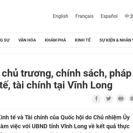
English
Français
Español
中
G SỰ
VĂN HÓA
KHÁM PHÁ
KINH TẾ
SỰ KIỆN & NHÂN 
 chủ trương, chính sách, pháp
tế, tài chính tại Vĩnh Long
inh tế và Tài chính của Quốc hội do Chủ nhiệm Ủy
àm việc với UBND tỉnh Vĩnh Long về kết quả thực