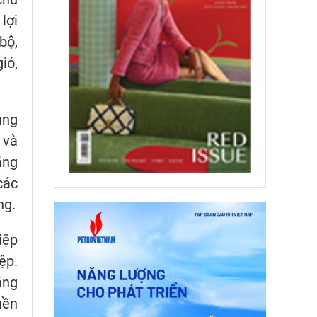
lợi
bộ,
ió,
ụng
 và
ăng
các
ng.
iệp
ệp.
ăng
nền