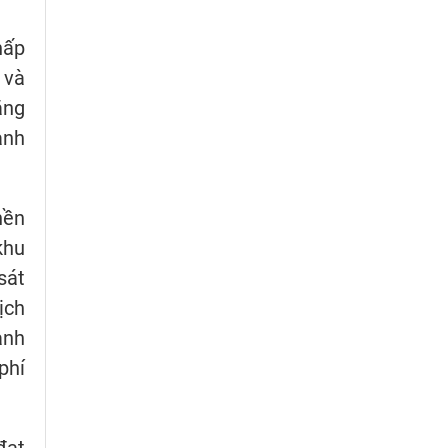
hấp
 và
ăng
ành
nền
khu
sát
ịch
ành
phí
đạt