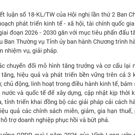
ết luận số 18-KL/TW của Hội nghị lần thứ 2 Ban C
ch phát triển kinh tế - xã hội, tài chính quốc gia
 giai đoạn 2026 - 2030 gắn với mục tiêu phấn đấu t
u Ban Thường vụ Tỉnh ủy ban hành Chương trình h
m nhiệm vụ, giải pháp.
tác chuyển đổi mô hình tăng trưởng và cơ cấu lại 
 tăng, hiệu quả và phát triển bền vững trên cả 3 
; chủ động, linh hoạt trong điều hành kinh tế, bám 
g nước và quốc tế để xây dựng, cập nhật kịp thời k
, tỉnh triển khai đồng bộ các giải pháp cải cách h
hiệu quả các chính sách miễn, giảm, gia hạn thuế, 
hỗ trợ doanh nghiệp phục hồi và bứt phá.
trưởng GRDP quý I năm 2026 của Vĩnh Long ước 