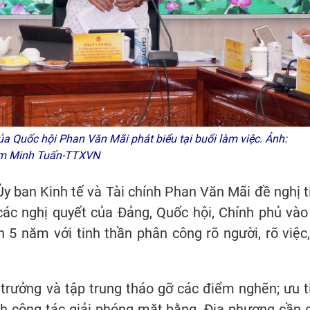
a Quốc hội Phan Văn Mãi phát biểu tại buổi làm việc. Ảnh:
m Minh Tuấn-TTXVN
Ủy ban Kinh tế và Tài chính Phan Văn Mãi đề nghị t
 các nghị quyết của Đảng, Quốc hội, Chính phủ vào
5 năm với tinh thần phân công rõ người, rõ việc,
 trưởng và tập trung tháo gỡ các điểm nghẽn; ưu t
nh công tác giải phóng mặt bằng. Địa phương cần 