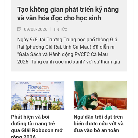
Tạo không gian phát triển kỹ năng
và văn hóa đọc cho học sinh
09/08/2026
TIN TỨC
Ngày 9/8, tại Trường Trung học phổ thông Giá
Rai (phường Giá Rai, tỉnh Cà Mau) đã diễn ra
"Gala Sách và Hành động PVCFC Cà Mau
2026: Tung cánh ước mơ xanh" với sự tham gia
của giáo viên, học sinh các trường Trung học
phổ thông của tỉnh.
Phát hiện và bồi
Ngư dân trôi dạt trên
dưỡng tài năng trẻ
biển được cứu vớt và
qua Giải Robocon mở
đưa vào bờ an toàn
rộng 2026