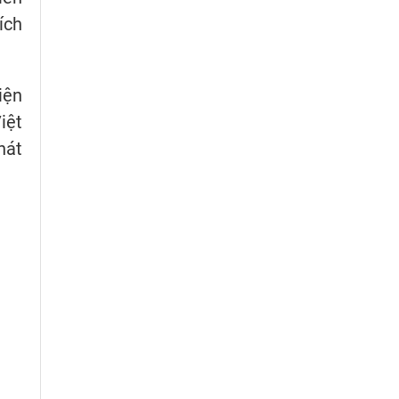
ích
iện
iệt
hát