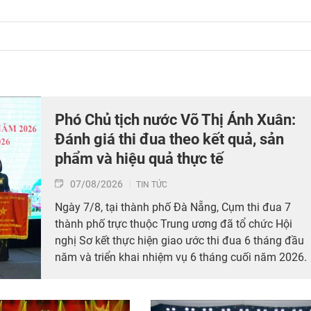
Phó Chủ tịch nước Võ Thị Ánh Xuân:
Đánh giá thi đua theo kết quả, sản
phẩm và hiệu quả thực tế
07/08/2026
TIN TỨC
Ngày 7/8, tại thành phố Đà Nẵng, Cụm thi đua 7
thành phố trực thuộc Trung ương đã tổ chức Hội
nghị Sơ kết thực hiện giao ước thi đua 6 tháng đầu
năm và triển khai nhiệm vụ 6 tháng cuối năm 2026.
Hội nghị có sự tham dự của Bí thư Trung ương Đảng
Phó Chủ tịch nước, Phó Chủ tịch Hội đồng Thi đua 
Khen thưởng Trung ương Võ Thị Ánh Xuân cùng các