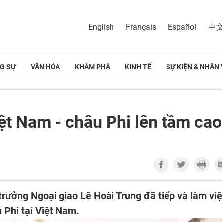
English
Français
Español
中
G SỰ
VĂN HÓA
KHÁM PHÁ
KINH TẾ
SỰ KIỆN & NHÂN 
ệt Nam - châu Phi lên tầm cao
 trưởng Ngoại giao Lê Hoài Trung đã tiếp và làm vi
 Phi tại Việt Nam.