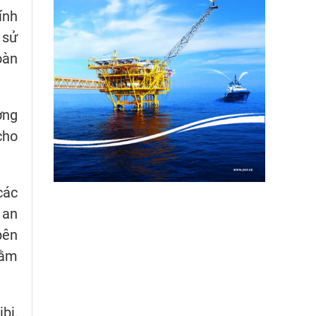
ính
 sử
oàn
ởng
cho
các
 an
bên
hằm
bi,