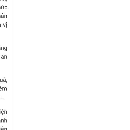
hức
hân
 vị
áng
 an
uả,
kèm
n…
iện
ành
iên