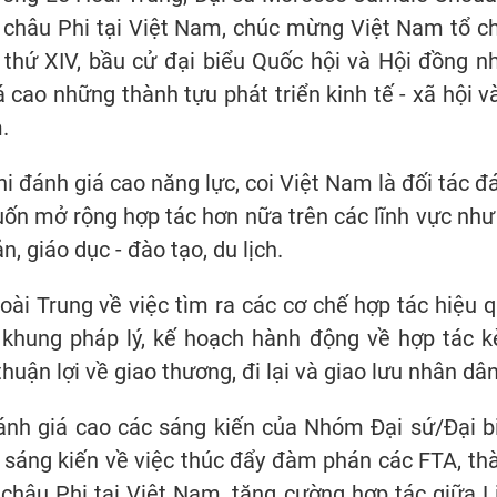
 châu Phi tại Việt Nam, chúc mừng Việt Nam tổ c
 thứ XIV, bầu cử đại biểu Quốc hội và Hội đồng n
 cao những thành tựu phát triển kinh tế - xã hội và
.
 đánh giá cao năng lực, coi Việt Nam là đối tác đ
uốn mở rộng hợp tác hơn nữa trên các lĩnh vực như
n, giáo dục - đào tạo, du lịch.
oài Trung về việc tìm ra các cơ chế hợp tác hiệu q
n khung pháp lý, kế hoạch hành động về hợp tác 
thuận lợi về giao thương, đi lại và giao lưu nhân dâ
ánh giá cao các sáng kiến của Nhóm Đại sứ/Đại b
à sáng kiến về việc thúc đẩy đàm phán các FTA, th
hâu Phi tại Việt Nam, tăng cường hợp tác giữa L