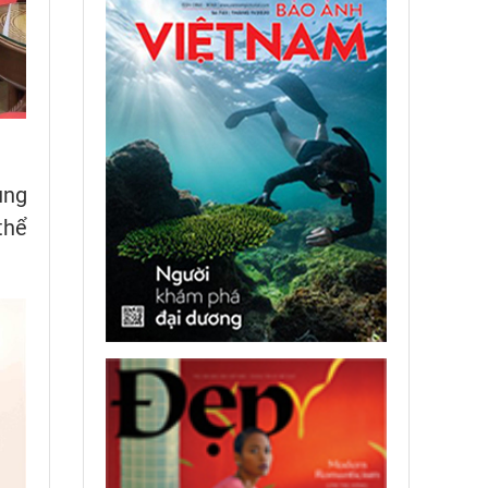
ung
thể