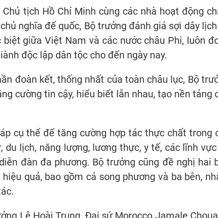
i Chủ tịch Hồ Chí Minh cùng các nhà hoạt động ch
 chủ nghĩa đế quốc, Bộ trưởng đánh giá sợi dây lịch
 biệt giữa Việt Nam và các nước châu Phi, luôn đ
 giành độc lập dân tộc cho đến ngày nay.
thần đoàn kết, thống nhất của toàn châu lục, Bộ trư
g cường tin cậy, hiểu biết lẫn nhau, tạo nền tảng 
áp cụ thể để tăng cường hợp tác thực chất trong 
 du lịch, năng lượng, lương thực, y tế, các lĩnh vực
c diễn đàn đa phương. Bộ trưởng cũng đề nghị hai 
ác hiệu quả, bao gồm cả song phương và ba bên, n
tác.
ưởng Lê Hoài Trung, Đại sứ Morocco Jamale Chouai