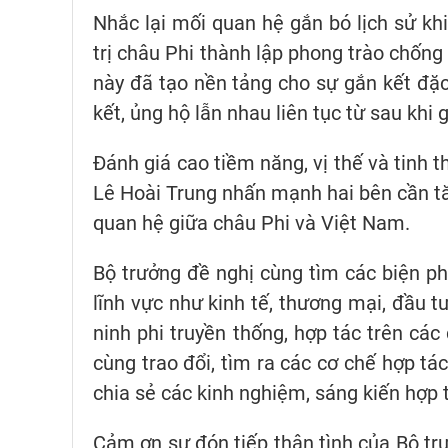
Nhắc lại mối quan hệ gắn bó lịch sử kh
trị châu Phi thành lập phong trào chống
này đã tạo nền tảng cho sự gắn kết đặc
kết, ủng hộ lẫn nhau liên tục từ sau khi
Đánh giá cao tiềm năng, vị thế và tinh 
Lê Hoài Trung nhấn mạnh hai bên cần tăn
quan hệ giữa châu Phi và Việt Nam.
Bộ trưởng đề nghị cùng tìm các biện ph
lĩnh vực như kinh tế, thương mại, đầu tư,
ninh phi truyền thống, hợp tác trên cá
cùng trao đổi, tìm ra các cơ chế hợp t
chia sẻ các kinh nghiệm, sáng kiến hợp 
Cảm ơn sự đón tiếp thân tình của Bộ tr