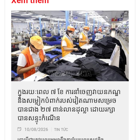
Xem thêm
ក្នុងរយៈពេល ៧ ខែ ការនាំចេញវាយនភណ្ឌ
និងសម្លៀកបំពាក់របស់វៀតណាមសម្រេច
បានជាង ២៧ ពាន់លានដុល្លា ដោយរក្សា
បានសន្ទុះកំណើន
10/08/2026
TIN TỨC
ទោះបីជាត្រូវប្រឈមមុខនឹងការប្រែប្រួលសេដ្ឋកិច្ច