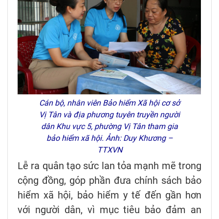
Cán bộ, nhân viên Bảo hiểm Xã hội cơ sở
Vị Tân và địa phương tuyên truyền người
dân Khu vực 5, phường Vị Tân tham gia
bảo hiểm xã hội. Ảnh: Duy Khương –
TTXVN
Lễ ra quân tạo sức lan tỏa mạnh mẽ trong
cộng đồng, góp phần đưa chính sách bảo
hiểm xã hội, bảo hiểm y tế đến gần hơn
với người dân, vì mục tiêu bảo đảm an