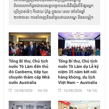
ពិភពលោកក៏ដូចជាឧបសគ្គបច្ចេកទេសដ៏តឹងរ៉ឹងពីទីផ្សារអ្នក
ប្រើប្រាស់ធំៗ ក៏ដោយ ប៉ុន្តែ ក្នុងរយៈពេល ៧ខែនៃឆ្នាំ
២០២៦នេះ ការនាំចេញនិងនាំចូលវាយនភណ្ឌ និងសម្លៀក
បំពាក់របស់វៀតណាម នៅតែបន្តកត់ត្រាកំណើនវិជ្ជមាន។
Tổng Bí thư, Chủ tịch
Tổng Bí thư, Chủ tịch
nước Tô Lâm đến thủ
nước Tô Lâm dự Lễ kỷ
đô Canberra, tiếp tục
niệm 35 năm kết nối
chuyến thăm cấp Nhà
hàng không, du lịch
nước Australia
Việt Nam – Australia
10/08/2026
10/08/2026
TIN TỨC
TIN TỨC