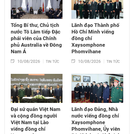
Tổng Bí thư, Chủ tịch
Lãnh đạo Thành phố
nước Tô Lâm tiếp Đặc
Hồ Chí Minh viếng
phái viên của Chính
đồng chí
phủ Australia về Đông
Xaysomphone
Nam Á
Phomvihane
10/08/2026
10/08/2026
TIN TỨC
TIN TỨC
Đại sứ quán Việt Nam
Lãnh đạo Đảng, Nhà
và cộng đồng người
nước viếng đồng chí
Việt Nam tại Lào
Xaysomphone
viếng đồng chí
Phomvihane, Ủy viên