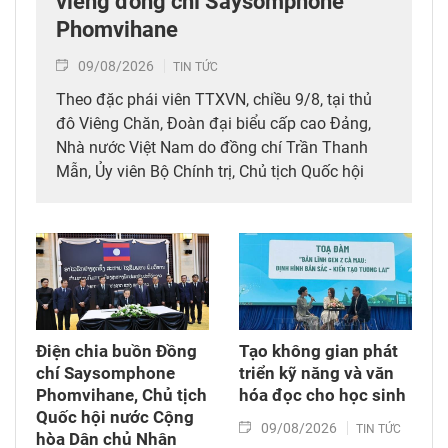
viếng đồng chí Saysomphone
Phomvihane
09/08/2026
TIN TỨC
Theo đặc phái viên TTXVN, chiều 9/8, tại thủ
đô Viêng Chăn, Đoàn đại biểu cấp cao Đảng,
Nhà nước Việt Nam do đồng chí Trần Thanh
Mẫn, Ủy viên Bộ Chính trị, Chủ tịch Quốc hội
dẫn đầu đã tới viếng, ghi sổ tang đồng chí
Saysomphone Phomvihane, Ủy viên Bộ Chính
trị, Chủ tịch Quốc hội Lào.
Điện chia buồn Đồng
Tạo không gian phát
chí Saysomphone
triển kỹ năng và văn
Phomvihane, Chủ tịch
hóa đọc cho học sinh
Quốc hội nước Cộng
09/08/2026
TIN TỨC
hòa Dân chủ Nhân