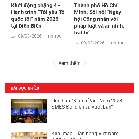
Khởi động chặng 4 -
Thành phố Hồ Chí
Hành trình “Tôi yêu Tổ
Minh: Sôi nổi "Ngày
quốc tôi” năm 2026
hội Công nhân với
tại Điện Biên
pháp luật và an ninh,
trật tự"
09/08/2026
TIN TỨC
09/08/2026
TIN TỨC
Xem thêm
BÀI ĐỌC NHIỀU
Hội thảo “Kinh tế Việt Nam 2023-
SMES Đối diện và vượt bão”
Khai mạc Tuần hàng Việt Nam