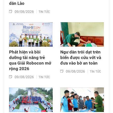
dân Lào
09/08/2026
TIN TỨC
Phát hiện và bồi
Ngư dân trôi dạt trên
dưỡng tài năng trẻ
biển được cứu vớt và
qua Giải Robocon mở
đưa vào bờ an toàn
rộng 2026
09/08/2026
TIN TỨC
09/08/2026
TIN TỨC