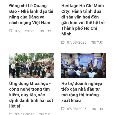
Đồng chí Lê Quang
Heritage Ho Chí Minh
Đạo - Nhà lãnh đạo tài
City: Hành trình đưa
năng của Đảng và
di sản văn hoá đến
cách mạng Việt Nam​
gần hơn với thế hệ trẻ
Thành phố Hồ Chí
07/08/2026
TIN TỨC
Minh
07/08/2026
TIN TỨC
Ứng dụng khoa học -
Hỗ trợ doanh nghiệp
công nghệ trong tìm
tiếp cận nhà đầu tư,
kiếm, quy tập, xác
mở rộng thị trường
định danh tính hài cốt
xuất khẩu
liệt sĩ
07/08/2026
TIN TỨC
07/08/2026
TIN TỨC