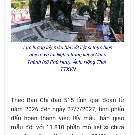
Lực lượng lấy mẫu hài cốt liệt sĩ thực hiện
nhiệm vụ tại Nghĩa trang liệt sĩ Châu
Thành (xã Phú Hựu). Ảnh: Hồng Thái -
TTXVN
Theo Ban Chỉ đạo 515 tỉnh, giai đoạn từ
năm 2026 đến ngày 27/7/2027, tỉnh phấn
đấu hoàn thành việc lấy mẫu, bàn giao
mẫu đối với 11.810 phần mộ liệt sĩ chưa