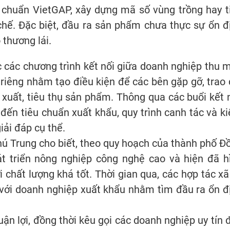
u chuẩn VietGAP, xây dựng mã số vùng trồng hay t
hế. Đặc biệt, đầu ra sản phẩm chưa thực sự ổn đ
thương lái.
c các chương trình kết nối giữa doanh nghiệp thu 
u riêng nhằm tạo điều kiện để các bên gặp gỡ, trao 
 xuất, tiêu thụ sản phẩm. Thông qua các buổi kết n
đến tiêu chuẩn xuất khẩu, quy trình canh tác và k
ải đáp cụ thể.
ú Trung cho biết, theo quy hoạch của thành phố Đ
t triển nông nghiệp công nghệ cao và hiện đã h
i chất lượng khá tốt. Thời gian qua, các hợp tác xã
với doanh nghiệp xuất khẩu nhằm tìm đầu ra ổn đ
uận lợi, đồng thời kêu gọi các doanh nghiệp uy tín 