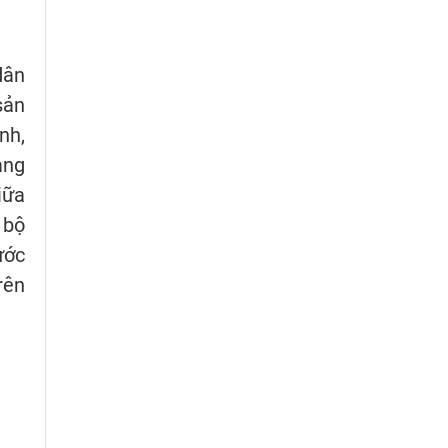
dân
sản
nh,
àng
iữa
 bộ
ước
rên