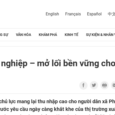
English
Français
Español
中
G SỰ
VĂN HÓA
KHÁM PHÁ
KINH TẾ
SỰ KIỆN & NHÂN 
 nghiệp – mở lối bền vững ch
 chủ lực mang lại thu nhập cao cho người dân xã P
rước yêu cầu ngày càng khắt khe của thị trường xu