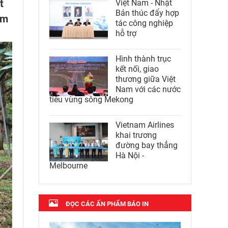
t
Việt Nam - Nhật
Bản thúc đẩy hợp
ằm
tác công nghiệp
hỗ trợ
Hình thành trục
kết nối, giao
thương giữa Việt
Nam với các nước
tiểu vùng sông Mekong
Vietnam Airlines
khai trương
đường bay thẳng
Hà Nội -
Melbourne
ĐỌC CÁC ẤN PHẨM BÁO IN