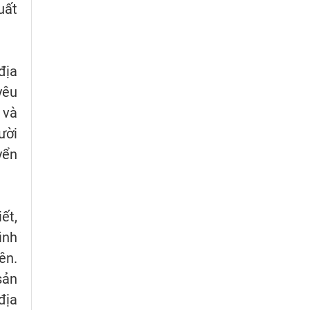
uất
địa
yêu
 và
ười
yển
ết,
ình
ên.
sản
địa