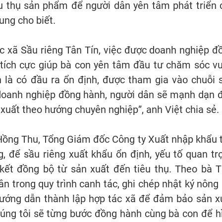
iêu thụ sản phẩm để người dân yên tâm phát triển 
ung cho biết.
c xã Sầu riêng Tân Tín, việc được doanh nghiệp đ
u tích cực giúp bà con yên tâm đầu tư chăm sóc v
 là có đầu ra ổn định, được tham gia vào chuỗi 
ó doanh nghiệp đồng hành, người dân sẽ mạnh dạn 
 xuất theo hướng chuyên nghiệp”, anh Việt chia sẻ.
Hồng Thu, Tổng Giám đốc Công ty Xuất nhập khẩu t
, để sầu riêng xuất khẩu ổn định, yếu tố quan tr
 kết đồng bộ từ sản xuất đến tiêu thụ. Theo bà T
ân trong quy trình canh tác, ghi chép nhật ký nông 
ướng dẫn thành lập hợp tác xã để đảm bảo sản x
húng tôi sẽ từng bước đồng hành cùng bà con để h