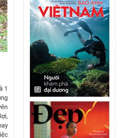
à 1
ùng
yên
ợi,
nay
iệc