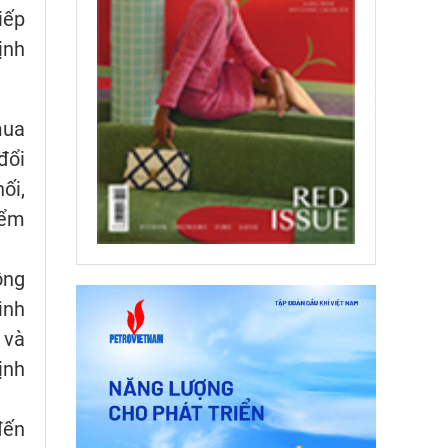
iếp
ịnh
mua
đổi
ối,
iểm
ồng
ình
 và
ịnh
đến