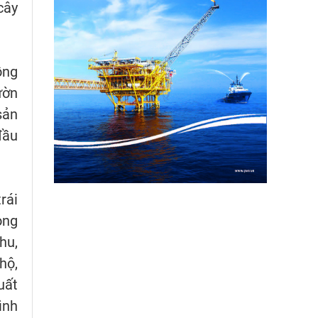
cây
ồng
ườn
sản
đầu
rái
ọng
hu,
hộ,
uất
ình