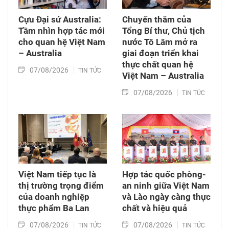
Chuyển giao công nghệ. Sau đó, Quốc hội thảo
luận ở tổ về 3 dự án Luật trên.
Cựu Đại sứ Australia:
Chuyến thăm của
Tầm nhìn hợp tác mới
Tổng Bí thư, Chủ tịch
cho quan hệ Việt Nam
nước Tô Lâm mở ra
– Australia
giai đoạn triển khai
thực chất quan hệ
07/08/2026
TIN TỨC
Việt Nam – Australia
07/08/2026
TIN TỨC
Việt Nam tiếp tục là
Hợp tác quốc phòng-
thị trường trọng điểm
an ninh giữa Việt Nam
của doanh nghiệp
và Lào ngày càng thực
thực phẩm Ba Lan
chất và hiệu quả
07/08/2026
07/08/2026
TIN TỨC
TIN TỨC