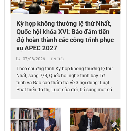
Kỳ họp không thường lệ thứ Nhất,
Quốc hội khóa XVI: Bảo đảm tiến
độ hoàn thành các công trình phục
vụ APEC 2027
07/08/2026
TIN TỨC
Theo chương trình Kỳ họp không thường lệ thứ
Nhất, sáng 7/8, Quốc hội nghe trình bày Tờ
trình và Báo cáo thẩm tra về 3 nội dung: Luật
Phát triển đô thị; Luật sửa đổi, bổ sung một số
điều của 10 luật có liên quan đến thủ tục hành
chính, điều kiện kinh doanh trong lĩnh vực nông
nghiệp và môi trường; Luật sửa đổi, bổ sung
một số điều của Luật Tần số vô tuyến điện,
Luật Viễn thông, Luật Giao dịch điện tử và Luật