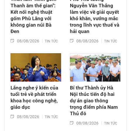
Thanh âm thế gian":
Nguyễn Văn Thắng
Kết nối nghệ thuật
làm việc về giải quyết
gốm Phù Lãng với
khó khăn, vướng mắc
không gian núi Bà
trong lĩnh vực thuế và
Đen
hải quan
08/08/2026
08/08/2026
TIN TỨC
TIN TỨC
Lắng nghe ý kiến của
Bí thư Thành ủy Hà
tuổi trẻ về phát triển
Nội thúc tiến độ hai
khoa học công nghệ,
dự án giao thông
giáo dục
trọng điểm phía Nam
Thủ đô
08/08/2026
TIN TỨC
08/08/2026
TIN TỨC