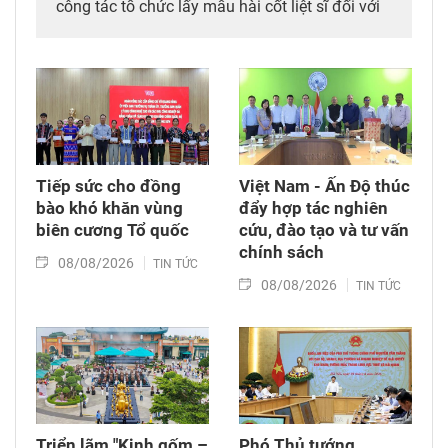
công tác tổ chức lấy mẫu hài cốt liệt sĩ đối với
mộ chưa xác định được thông tin tại Nghĩa
trang Liệt sĩ Bình Thuận (xã Hồng Sơn), đồng
thời tặng quà cho cán bộ, chiến sĩ tham gia
công tác lấy mẫu tại đây.
Tiếp sức cho đồng
Việt Nam - Ấn Độ thúc
bào khó khăn vùng
đẩy hợp tác nghiên
biên cương Tổ quốc
cứu, đào tạo và tư vấn
chính sách
08/08/2026
TIN TỨC
08/08/2026
TIN TỨC
Triển lãm "Kinh gốm –
Phó Thủ tướng