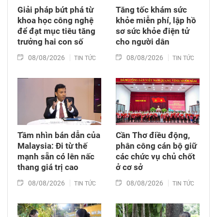
Giải pháp bứt phá từ
Tăng tốc khám sức
khoa học công nghệ
khỏe miễn phí, lập hồ
để đạt mục tiêu tăng
sơ sức khỏe điện tử
trưởng hai con số
cho người dân
08/08/2026
08/08/2026
TIN TỨC
TIN TỨC
Tầm nhìn bán dẫn của
Cần Thơ điều động,
Malaysia: Đi từ thế
phân công cán bộ giữ
mạnh sẵn có lên nấc
các chức vụ chủ chốt
thang giá trị cao
ở cơ sở
08/08/2026
08/08/2026
TIN TỨC
TIN TỨC