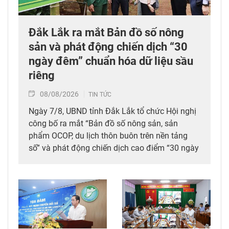
Đắk Lắk ra mắt Bản đồ số nông
sản và phát động chiến dịch “30
ngày đêm” chuẩn hóa dữ liệu sầu
riêng
08/08/2026
TIN TỨC
Ngày 7/8, UBND tỉnh Đắk Lắk tổ chức Hội nghị
công bố ra mắt “Bản đồ số nông sản, sản
phẩm OCOP, du lịch thôn buôn trên nền tảng
số” và phát động chiến dịch cao điểm “30 ngày
đêm” số hóa, chuẩn hóa, cập nhật và kết nối dữ
liệu mã số vùng trồng, mã số cơ sở đóng gói
sầu riêng trên địa bàn tỉnh. Đây được xem là
bước đi chiến lược nhằm tích hợp đồng bộ
công nghệ số vào chuỗi giá trị nông nghiệp và
phát triển nông thôn địa phương.