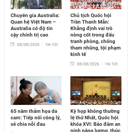
Chuyên gia Australia:
Chủ tịch Quốc hội
Quan hệ Việt Nam –
Trần Thanh Mẫn:
Australia có độ tin
Khẳng định vai trò
cậy chính trị cao
nòng cốt trong đấu
tranh phòng, chống
08/08/2026
TIN TỨC
tham nhũng, tội phạm
kinh tế
08/08/2026
TIN TỨC
65 năm thảm họa da
Kỳ họp không thường
cam: Tiếp nối công lý,
lệ thứ Nhất, Quốc hội
sẻ chia nỗi đau
khóa XVI: Bảo đảm an
ninh năng lượng, thúc