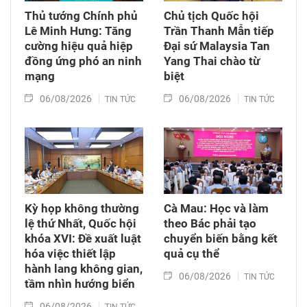
Thủ tướng Chính phủ
Chủ tịch Quốc hội
Lê Minh Hưng: Tăng
Trần Thanh Mẫn tiếp
cường hiệu quả hiệp
Đại sứ Malaysia Tan
đồng ứng phó an ninh
Yang Thai chào từ
mạng
biệt
06/08/2026
06/08/2026
TIN TỨC
TIN TỨC
Kỳ họp không thường
Cà Mau: Học và làm
lệ thứ Nhất, Quốc hội
theo Bác phải tạo
khóa XVI: Đề xuất luật
chuyển biến bằng kết
hóa việc thiết lập
quả cụ thể
hành lang không gian,
06/08/2026
TIN TỨC
tầm nhìn hướng biển
06/08/2026