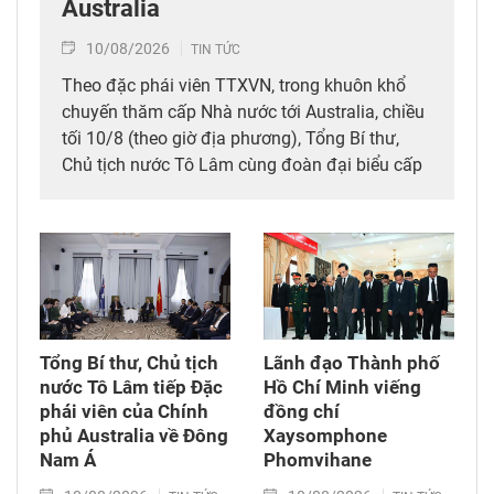
Australia
10/08/2026
TIN TỨC
Theo đặc phái viên TTXVN, trong khuôn khổ
chuyến thăm cấp Nhà nước tới Australia, chiều
tối 10/8 (theo giờ địa phương), Tổng Bí thư,
Chủ tịch nước Tô Lâm cùng đoàn đại biểu cấp
cao Việt Nam đã dự Lễ kỷ niệm 35 năm kết nối
hàng không, du lịch Việt Nam – Australia của
Tổng Công ty hàng không Việt Nam (Vietnam
Airlines).
Tổng Bí thư, Chủ tịch
Lãnh đạo Thành phố
nước Tô Lâm tiếp Đặc
Hồ Chí Minh viếng
phái viên của Chính
đồng chí
phủ Australia về Đông
Xaysomphone
Nam Á
Phomvihane