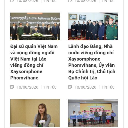
10/08/2026
10/08/2026
TIN TỨC
TIN TỨC
Đại sứ quán Việt Nam
Lãnh đạo Đảng, Nhà
và cộng đồng người
nước viếng đồng chí
Việt Nam tại Lào
Xaysomphone
viếng đồng chí
Phomvihane, Ủy viên
Xaysomphone
Bộ Chính trị, Chủ tịch
Phomvihane
Quốc hội Lào
10/08/2026
10/08/2026
TIN TỨC
TIN TỨC