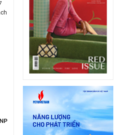
7
ách
VNP