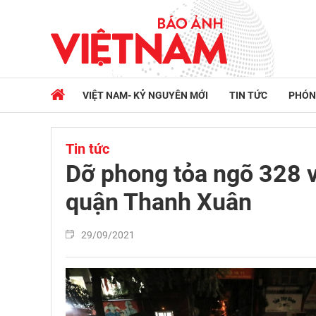
VIỆT NAM- KỶ NGUYÊN MỚI
TIN TỨC
PHÓN
Tin tức
Dỡ phong tỏa ngõ 328 
quận Thanh Xuân
29/09/2021