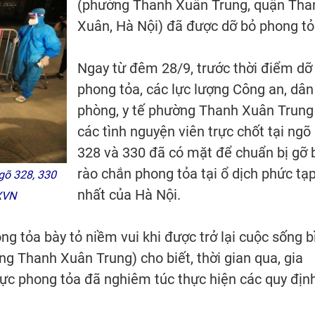
(phường Thanh Xuân Trung, quận Tha
Xuân, Hà Nội) đã được dỡ bỏ phong tỏ
Ngay từ đêm 28/9, trước thời điểm dỡ
phong tỏa, các lực lượng Công an, dân
phòng, y tế phường Thanh Xuân Trung
các tình nguyện viên trực chốt tại ngõ
328 và 330 đã có mặt để chuẩn bị gỡ 
rào chắn phong tỏa tại ổ dịch phức tạ
ngõ 328, 330
nhất của Hà Nội.
XVN
g tỏa bày tỏ niềm vui khi được trở lại cuộc sống b
 Thanh Xuân Trung) cho biết, thời gian qua, gia
vực phong tỏa đã nghiêm túc thực hiện các quy địn