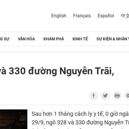
English
Français
Español
中
G SỰ
VĂN HÓA
KHÁM PHÁ
KINH TẾ
SỰ KIỆN & NHÂN 
và 330 đường Nguyễn Trãi,
Sau hơn 1 tháng cách ly y tế, 0 giờ ngà
29/9, ngõ 328 và 330 đường Nguyễn T