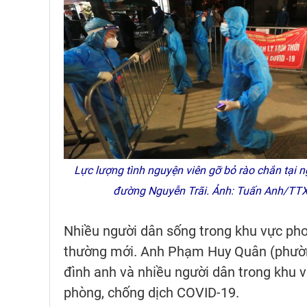
Lực lượng tình nguyện viên gỡ bỏ rào chắn tại 
đường Nguyễn Trãi. Ảnh: Tuấn Anh/TT
Nhiều người dân sống trong khu vực phon
thường mới. Anh Phạm Huy Quân (phường
đình anh và nhiều người dân trong khu 
phòng, chống dịch COVID-19.