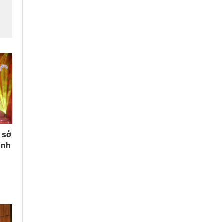
h
ơ sở
inh