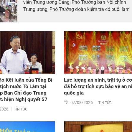
viên Trung ương Đảng, Phó Trưởng ban Nội chính
Trung ương, Phó Trưởng đoàn kiểm tra có buổi làm
việc với các đơn vị, tổ chức đảng thuộc Đảng bộ tỉn
Cà Mau về công tác quản lý cán bộ.
o Kết luận của Tổng Bí
Lực lượng an ninh, trật tự ở c
 tịch nước Tô Lâm tại
đã hỗ trợ tích cực bảo vệ an n
p Ban Chỉ đạo Trung
quốc gia
c hiện Nghị quyết 57
07/08/2026
TIN TỨC
2026
TIN TỨC