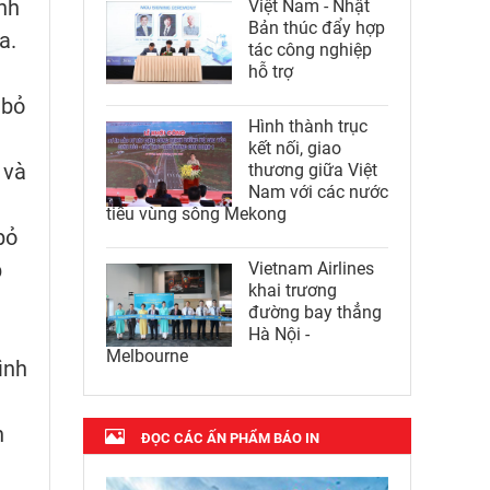
nh
Việt Nam - Nhật
Bản thúc đẩy hợp
a.
tác công nghiệp
hỗ trợ
 bỏ
Hình thành trục
kết nối, giao
 và
thương giữa Việt
Nam với các nước
tiểu vùng sông Mekong
bỏ
p
Vietnam Airlines
khai trương
đường bay thẳng
Hà Nội -
Melbourne
ình
h
ĐỌC CÁC ẤN PHẨM BÁO IN