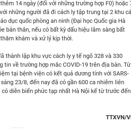
rú thêm 14 ngày (đối với những trường hợp F0) hoặc 
với những người đã đi cách ly tập trung tại 2 khu c
Giáo dục quốc phòng an ninh (Đại học Quốc gia Hà
ỏe bản thân, nếu có bất kỳ dấu hiệu lâm sàng bất
 thăm khám và xử lý kịp thời.
ã thành lập khu vực cách ly y tế ngõ 328 và 330
g tin về trường hợp mắc COVID-19 trên địa bàn. Từ
hiệm tại bệnh viện có kết quả dương tính với SARS-
 sáng 23/8, đến nay đã có gần 600 ca nhiễm liên
à có diễn biến phức tạp nhất Hà Nội kể từ trước đến
TTXVN/