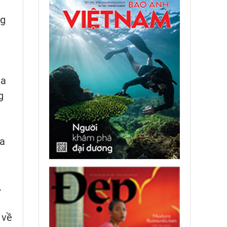
ng
ủa
g
ủa
.
 về