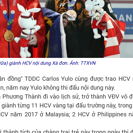
ữa) giành HCV nội dung Xà đơn. Ảnh: TTXVN
ần đồng" TDDC Carlos Yulo cùng được trao HCV 
n, năm nay Yulo không thi đấu nội dung này.
h Phương Thành đi vào lịch sử, trở thành VĐV vô đ
 giành từng 11 HCV vàng tại đấu trường này, trong
CV năm 2017 ở Malaysia; 2 HCV ở Philippines 
i thành tích của chàng trai trẻ này trong ngày thi 