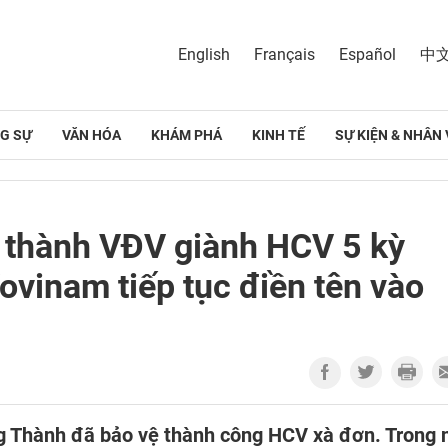
English
Français
Español
中
G SỰ
VĂN HÓA
KHÁM PHÁ
KINH TẾ
SỰ KIỆN & NHÂN 
 thành VĐV giành HCV 5 kỳ
ovinam tiếp tục điền tên vào
 Thành đã bảo vệ thành công HCV xà đơn. Trong 