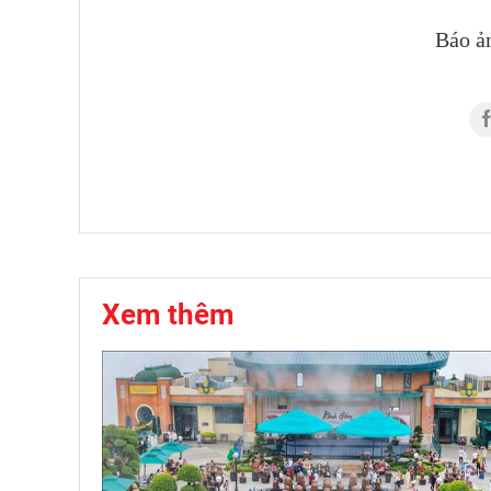
Báo ả
Xem thêm