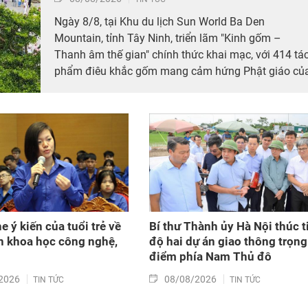
Ngày 8/8, tại Khu du lịch Sun World Ba Den
Mountain, tỉnh Tây Ninh, triển lãm "Kinh gốm –
Thanh âm thế gian" chính thức khai mạc, với 414 tá
phẩm điêu khắc gốm mang cảm hứng Phật giáo củ
nghệ sỹ Nguyễn Tuấn (Tuấn Gốm). Tham dự triển
lãm có lãnh đạo tỉnh Tây Ninh, các nghệ nhân làng
nghề Phù Lãng (tỉnh Bắc Ninh) và đông đảo du
khách trong, ngoài nước.
 ý kiến của tuổi trẻ về
Bí thư Thành ủy Hà Nội thúc t
ển khoa học công nghệ,
độ hai dự án giao thông trọng
điểm phía Nam Thủ đô
2026
08/08/2026
TIN TỨC
TIN TỨC