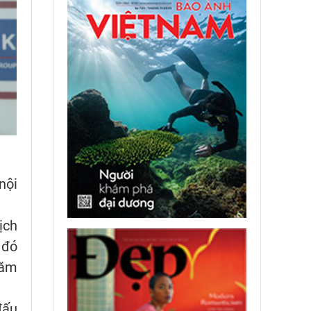
nội
ịch
 đó
năm
đấu