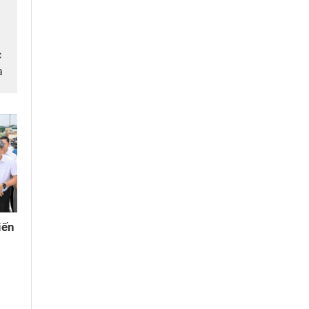
c
a
iến