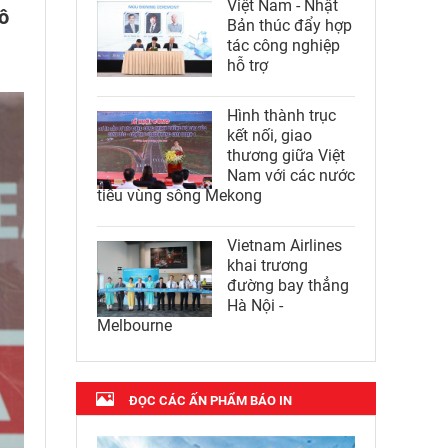
Việt Nam - Nhật
ô
Bản thúc đẩy hợp
tác công nghiệp
hỗ trợ
Hình thành trục
kết nối, giao
thương giữa Việt
Nam với các nước
tiểu vùng sông Mekong
Vietnam Airlines
khai trương
đường bay thẳng
Hà Nội -
Melbourne
ĐỌC CÁC ẤN PHẨM BÁO IN