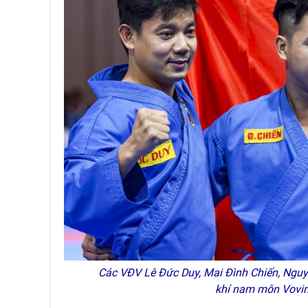
Các VĐV Lê Đức Duy, Mai Đình Chiến, Nguy
khí nam môn Vovi