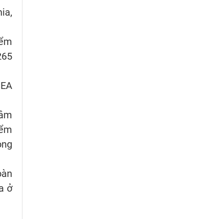
ia,
iểm
265
SEA
Lâm
iểm
ong
oàn
a ở