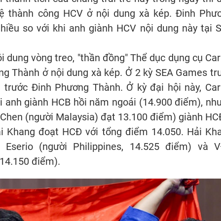
vệ thành công HCV ở nội dung xà kép. Đinh Phư
hiều so với khi anh giành HCV nội dung này tại 
i dung vòng treo, "thần đồng" Thể dục dụng cụ Car
ơng Thành ở nội dung xà kép. Ở 2 kỳ SEA Games tr
i trước Đinh Phương Thành. Ở kỳ đại hội này, Car
hi anh giành HCB hồi năm ngoái (14.900 điểm), nh
 Chen (người Malaysia) đạt 13.100 điểm) giành HC
ải Khang đoạt HCĐ với tổng điểm 14.050. Hải Kh
Eserio (người Philippines, 14.525 điểm) và 
 14.150 điểm).