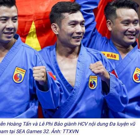
ễn Hoàng Tấn và Lê Phi Bảo giành HCV nội dung Đa luyện vũ
nam tại SEA Games 32. Ảnh: TTXVN