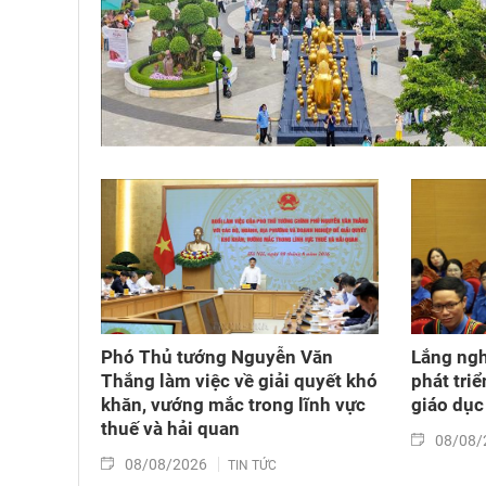
Phó Thủ tướng Nguyễn Văn
Lắng nghe
Thắng làm việc về giải quyết khó
phát tri
khăn, vướng mắc trong lĩnh vực
giáo dục
thuế và hải quan
08/08/
08/08/2026
TIN TỨC