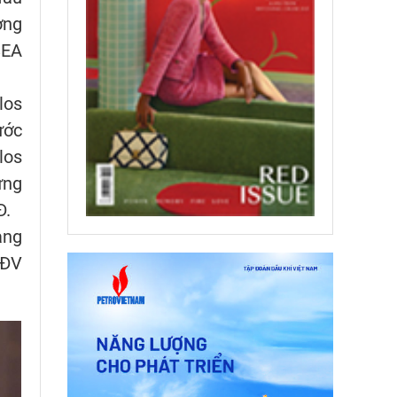
ơng
SEA
los
ước
los
ưng
Đ.
ang
VĐV