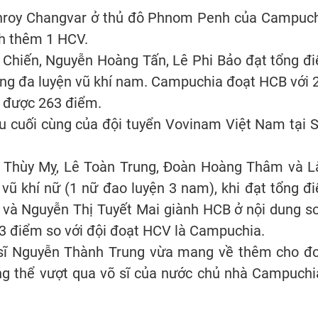
 Chroy Changvar ở thủ đô Phnom Penh của Campuch
h thêm 1 HCV.
h Chiến, Nguyễn Hoàng Tấn, Lê Phi Bảo đạt tổng đ
dung đa luyện vũ khí nam. Campuchia đoạt HCB với 
 được 263 điểm.
ấu cuối cùng của đội tuyển Vovinam Việt Nam tại 
hị Thùy Mỵ, Lê Toàn Trung, Đoàn Hoàng Thâm và 
 vũ khí nữ (1 nữ đao luyện 3 nam), khi đạt tổng đ
ời và Nguyễn Thị Tuyết Mai giành HCB ở nội dung s
 3 điểm so với đội đoạt HCV là Campuchia.
sĩ Nguyễn Thành Trung vừa mang về thêm cho đ
g thể vượt qua võ sĩ của nước chủ nhà Campuchi