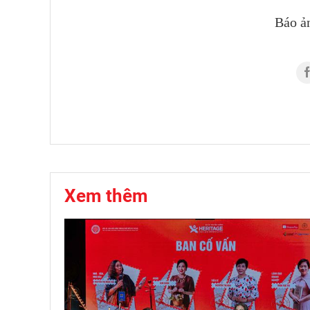
Báo ả
Xem thêm