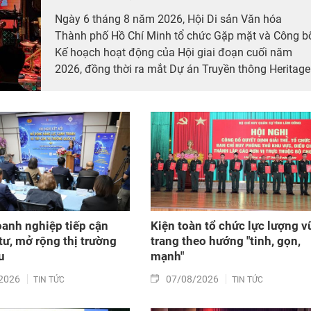
Ngày 6 tháng 8 năm 2026, Hội Di sản Văn hóa
Thành phố Hồ Chí Minh tổ chức Gặp mặt và Công b
Kế hoạch hoạt động của Hội giai đoạn cuối năm
2026, đồng thời ra mắt Dự án Truyền thông Heritage
Ho Chi Minh City hướng đến kỷ niệm Ngày Di sản
Văn hóa Việt Nam (23/11) và Ngày Văn hóa Việt
Nam (24/11).
oanh nghiệp tiếp cận
Kiện toàn tổ chức lực lượng v
tư, mở rộng thị trường
trang theo hướng "tinh, gọn,
u
mạnh"
2026
07/08/2026
TIN TỨC
TIN TỨC