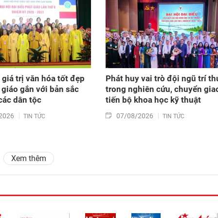
giá trị văn hóa tốt đẹp
Phát huy vai trò đội ngũ trí th
 giáo gắn với bản sắc
trong nghiên cứu, chuyển gia
các dân tộc
tiến bộ khoa học kỹ thuật
2026
07/08/2026
TIN TỨC
TIN TỨC
Xem thêm