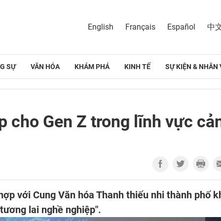
English
Français
Español
中
G SỰ
VĂN HÓA
KHÁM PHÁ
KINH TẾ
SỰ KIỆN & NHÂN 
 cho Gen Z trong lĩnh vực cả
hợp với Cung Văn hóa Thanh thiếu nhi thành phố k
tương lai nghề nghiệp".