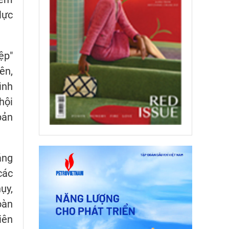
lực
ệp"
ên,
ình
hội
bản
áng
các
ụy,
oàn
iên