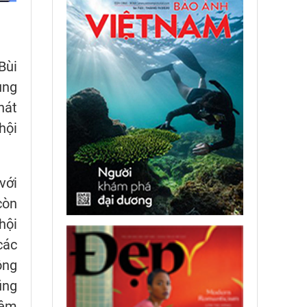
Bùi
ung
hát
hội
với
còn
hội
các
ộng
ũng
hêm