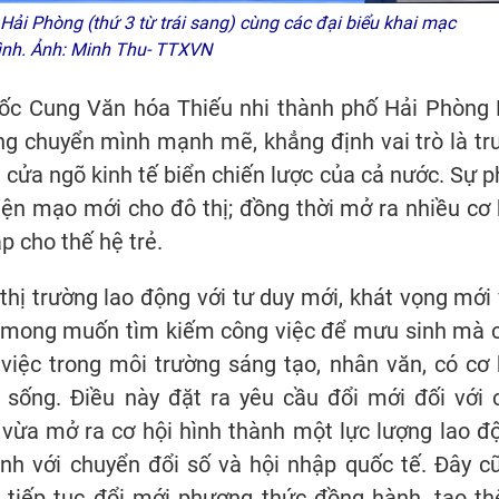
Hải Phòng (thứ 3 từ trái sang) cùng các đại biểu khai mạc
ình. Ảnh: Minh Thu- TTXVN
đốc Cung Văn hóa Thiếu nhi thành phố Hải Phòng 
g chuyển mình mạnh mẽ, khẳng định vai trò là tr
à cửa ngõ kinh tế biển chiến lược của cả nước. Sự p
iện mạo mới cho đô thị; đồng thời mở ra nhiều cơ 
p cho thế hệ trẻ.
hị trường lao động với tư duy mới, khát vọng mới 
chỉ mong muốn tìm kiếm công việc để mưu sinh mà 
iệc trong môi trường sáng tạo, nhân văn, có cơ 
 sống. Điều này đặt ra yêu cầu đổi mới đối với 
 vừa mở ra cơ hội hình thành một lực lượng lao đ
anh với chuyển đổi số và hội nhập quốc tế. Đây c
i tiếp tục đổi mới phương thức đồng hành, tạo t