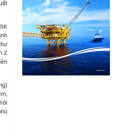
uất
 SK
inh
như
n Z
iên
ng)
em,
hời
phù