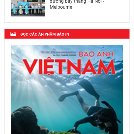
đường bay thẳng Hà Nội -
Melbourne
ĐỌC CÁC ẤN PHẨM BÁO IN