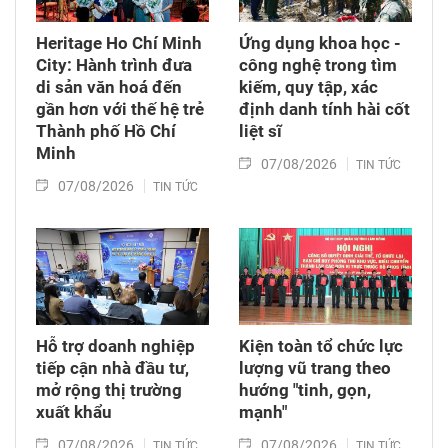
Heritage Ho Chí Minh
Ứng dụng khoa học -
City: Hành trình đưa
công nghệ trong tìm
di sản văn hoá đến
kiếm, quy tập, xác
gần hơn với thế hệ trẻ
định danh tính hài cốt
Thành phố Hồ Chí
liệt sĩ
Minh
07/08/2026
TIN TỨC
07/08/2026
TIN TỨC
Hỗ trợ doanh nghiệp
Kiện toàn tổ chức lực
tiếp cận nhà đầu tư,
lượng vũ trang theo
mở rộng thị trường
hướng "tinh, gọn,
xuất khẩu
mạnh"
07/08/2026
07/08/2026
TIN TỨC
TIN TỨC