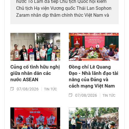
nước Tô Lâm đã tiếp Chủ tịch Quốc hội kiêm
Chủ tịch Hạ viện Vương quốc Thái Lan Sophon
Zaram nhân dịp thăm chính thức Việt Nam và
tham dự các hoạt động kỷ niệm 50 năm thiết
lập quan hệ ngoại giao Việt Nam – Thái Lan
(6/8/1976 – 6/8/2026).
Củng cố tình hữu nghị
Đồng chí Lê Quang
giữa nhân dân các
Đạo - Nhà lãnh đạo tài
nước ASEAN
năng của Đảng và
cách mạng Việt Nam​
07/08/2026
TIN TỨC
07/08/2026
TIN TỨC