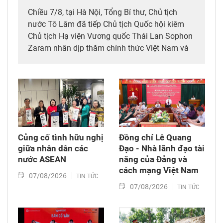
Chiều 7/8, tại Hà Nội, Tổng Bí thư, Chủ tịch
nước Tô Lâm đã tiếp Chủ tịch Quốc hội kiêm
Chủ tịch Hạ viện Vương quốc Thái Lan Sophon
Zaram nhân dịp thăm chính thức Việt Nam và
tham dự các hoạt động kỷ niệm 50 năm thiết
lập quan hệ ngoại giao Việt Nam – Thái Lan
(6/8/1976 – 6/8/2026).
Củng cố tình hữu nghị
Đồng chí Lê Quang
giữa nhân dân các
Đạo - Nhà lãnh đạo tài
nước ASEAN
năng của Đảng và
cách mạng Việt Nam​
07/08/2026
TIN TỨC
07/08/2026
TIN TỨC