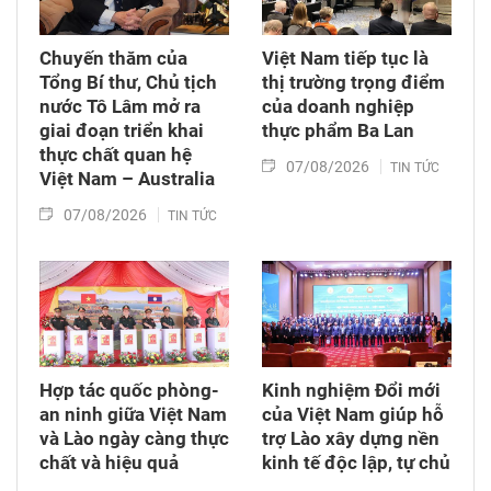
Australia tại Việt Nam Andrew Goledzinowski
cho rằng chuyến thăm của Tổng Bí thư, Chủ
Chuyến thăm của
Việt Nam tiếp tục là
tịch nước Tô Lâm đến Australia không chỉ
Tổng Bí thư, Chủ tịch
thị trường trọng điểm
mang ý nghĩa đặc biệt về chính trị mà còn
nước Tô Lâm mở ra
của doanh nghiệp
được kỳ vọng tạo động lực mới để hiện thực
giai đoạn triển khai
thực phẩm Ba Lan
hóa các mục tiêu trong khuôn khổ Đối tác
thực chất quan hệ
07/08/2026
TIN TỨC
Chiến lược toàn diện, mở ra thêm cơ hội hợp
Việt Nam – Australia
tác trên các lĩnh vực kinh tế, công nghệ, năng
07/08/2026
TIN TỨC
lượng và phát triển nguồn nhân lực.
Hợp tác quốc phòng-
Kinh nghiệm Đổi mới
an ninh giữa Việt Nam
của Việt Nam giúp hỗ
và Lào ngày càng thực
trợ Lào xây dựng nền
chất và hiệu quả
kinh tế độc lập, tự chủ