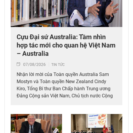
Cựu Đại sứ Australia: Tầm nhìn
hợp tác mới cho quan hệ Việt Nam
– Australia
07/08/2026
TIN TỨC
Nhận lời mời của Toàn quyền Australia Sam
Mostyn và Toàn quyền New Zealand Cindy
Kiro, Tổng Bí thư Ban Chấp hành Trung ương
Đảng Cộng sản Việt Nam, Chủ tịch nước Cộng
hòa xã hội chủ nghĩa Việt Nam Tô Lâm cùng
đoàn đại biểu cấp cao Việt Nam sẽ thăm cấp
Nhà nước tới Australia và New Zealand từ ngày
9-14/8/2026. Trả lời phỏng vấn phóng viên
TTXVN tại Sydney nhân dịp này, cựu Đại sứ