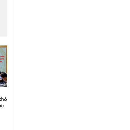
khó
ực