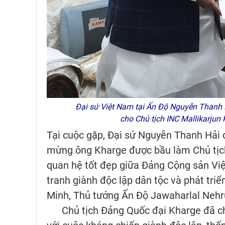
Đại sứ Việt Nam tại Ấn Độ Nguyễn Thanh 
cho Chủ tịch INC Mallikarjun
Tại cuộc gặp, Đại sứ Nguyễn Thanh Hải 
mừng ông Kharge được bầu làm Chủ tịc
quan hệ tốt đẹp giữa Đảng Cộng sản Vi
tranh giành độc lập dân tộc và phát triể
Minh, Thủ tướng Ấn Độ Jawaharlal Nehru
Chủ tịch Đảng Quốc đại Kharge đã c