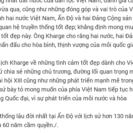
ng nhất đất nước của dân tộc Việt Nam, đánh giá c
ừa qua, cũng như những đóng góp và vai trò của V
h hai nước Việt Nam, Ấn Độ và hai Đảng Cộng sản
quan hệ truyền thống tốt đẹp; khẳng định mong m
ệ tốt đẹp này. Ông Kharge cho rằng hai nước, hai Đ
ấn đấu cho hòa bình, thịnh vượng của mỗi quốc gi
ịch Kharge về những tình cảm tốt đẹp dành cho Vi
 chia sẻ những chủ trương, đường lối quan trọng 
i hội XIII cũng như những phát triển mạnh mẽ tron
i sứ bày tỏ mong muốn của phía Việt Nam tiếp tục 
g Quốc đại, vì sự phát triển của mỗi nước và hòa
 thống lâu đời nhất tại Ấn Độ với lịch sử hơn 130 n
ơn 60 năm cầm quyền./.