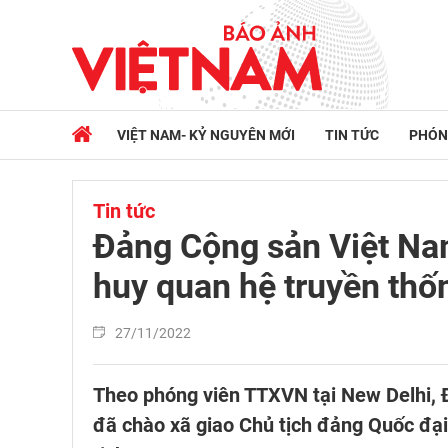
VIỆT NAM- KỶ NGUYÊN MỚI
TIN TỨC
PHÓN
Tin tức
Đảng Cộng sản Việt Na
huy quan hệ truyền thố
27/11/2022
Theo phóng viên TTXVN tại New Delhi, 
đã chào xã giao Chủ tịch đảng Quốc đại