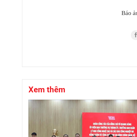
Báo ả
Xem thêm