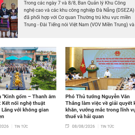
Trong các ngày 7 và 8/8, Ban Quản lý Khu Công
nghệ cao và các khu công nghiệp Đà Nẵng (DSEZA)
đã phối hợp với Cơ quan Thường trú khu vực miền
Trung - Đài Tiếng nói Việt Nam (VOV Miền Trung) và
các đơn vị đồng hành tổ chức chương trình từ thiện,
tiếp sức cho đồng bào nghèo tại xã biên giới Hùng
Sơn (thành phố Đà Nẵng).
m "Kinh gốm – Thanh âm
Phó Thủ tướng Nguyễn Văn
: Kết nối nghệ thuật
Thắng làm việc về giải quyết 
Lãng với không gian
khăn, vướng mắc trong lĩnh v
en
thuế và hải quan
2026
08/08/2026
TIN TỨC
TIN TỨC