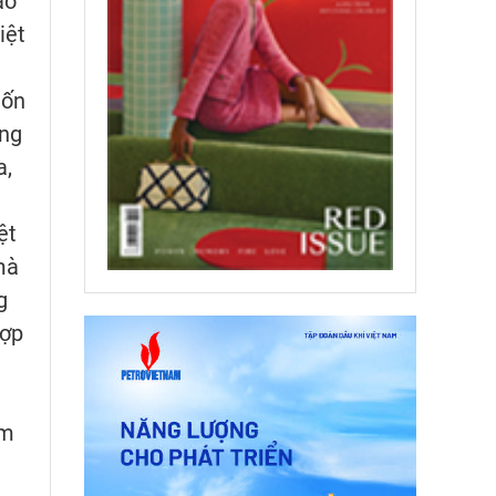
ao
iệt
uốn
ảng
a,
ệt
mà
g
hợp
ăm