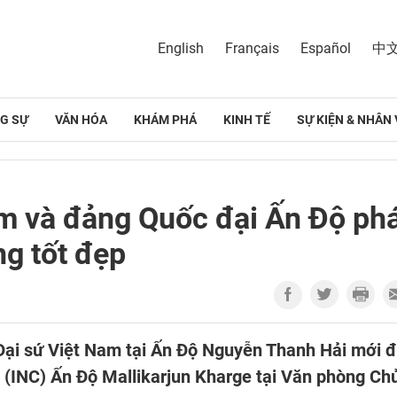
English
Français
Español
中
G SỰ
VĂN HÓA
KHÁM PHÁ
KINH TẾ
SỰ KIỆN & NHÂN 
m và đảng Quốc đại Ấn Độ ph
ng tốt đẹp
Đại sứ Việt Nam tại Ấn Độ Nguyễn Thanh Hải mới 
 (INC) Ấn Độ Mallikarjun Kharge tại Văn phòng Ch