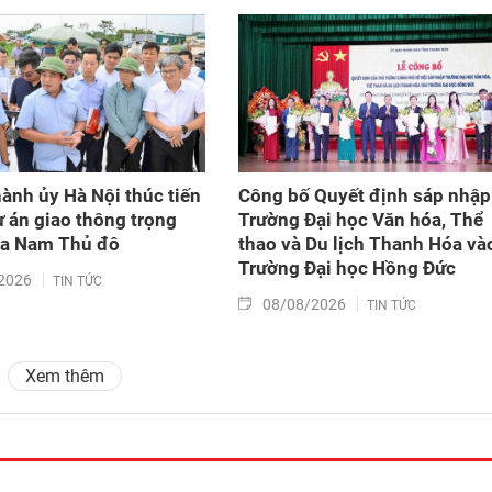
hành ủy Hà Nội thúc tiến
Công bố Quyết định sáp nhập
ự án giao thông trọng
Trường Đại học Văn hóa, Thể
ía Nam Thủ đô
thao và Du lịch Thanh Hóa và
Trường Đại học Hồng Đức
2026
TIN TỨC
08/08/2026
TIN TỨC
Xem thêm