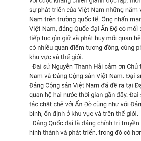
với cuộc kháng chiến giành độc lập, thố
sự phát triển của Việt Nam những năm v
Nam trên trường quốc tế. Ông nhấn mạn
Việt Nam, đảng Quốc đại Ấn Độ có mối 
tiếp tục gìn giữ và phát huy mối quan h
có nhiều quan điểm tương đồng, cùng ph
khu vực và thế giới.
Đại sứ Nguyễn Thanh Hải cảm ơn Chủ t
Nam và Đảng Cộng sản Việt Nam. Đại sứ
Đảng Cộng sản Việt Nam đã đề ra tại Đạ
quan hệ hai nước thời gian gần đây. Đạ
tác chặt chẽ với Ấn Độ cũng như với Đản
bình, ổn định ở khu vực và trên thế giới.
Đảng Quốc đại là đảng chính trị truyền
hình thành và phát triển, trong đó có h