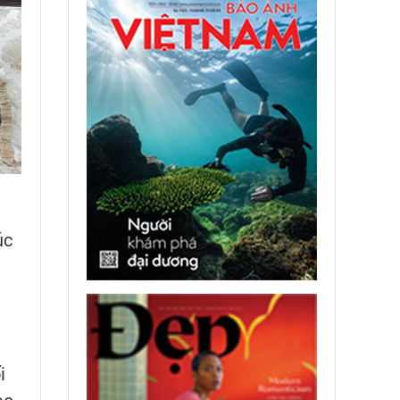
úc
.
i