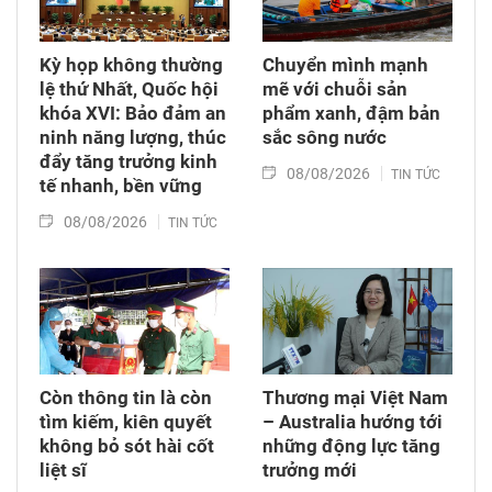
bỏ lại với hậu quả của cuộc chiến mình chưa
từng trải qua.
Kỳ họp không thường
Chuyển mình mạnh
lệ thứ Nhất, Quốc hội
mẽ với chuỗi sản
khóa XVI: Bảo đảm an
phẩm xanh, đậm bản
ninh năng lượng, thúc
sắc sông nước
đẩy tăng trưởng kinh
08/08/2026
TIN TỨC
tế nhanh, bền vững
08/08/2026
TIN TỨC
Còn thông tin là còn
Thương mại Việt Nam
tìm kiếm, kiên quyết
– Australia hướng tới
không bỏ sót hài cốt
những động lực tăng
liệt sĩ
trưởng mới