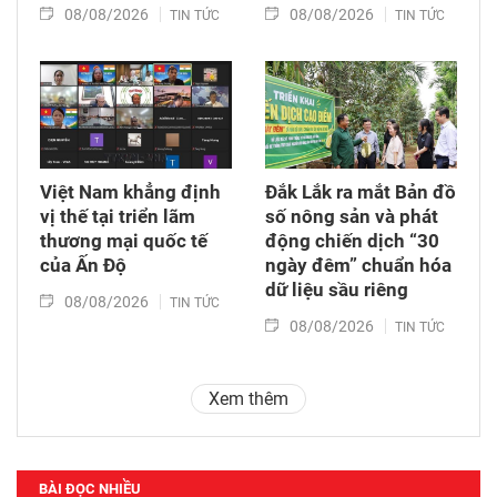
08/08/2026
08/08/2026
TIN TỨC
TIN TỨC
Việt Nam khẳng định
Đắk Lắk ra mắt Bản đồ
vị thế tại triển lãm
số nông sản và phát
thương mại quốc tế
động chiến dịch “30
của Ấn Độ
ngày đêm” chuẩn hóa
dữ liệu sầu riêng
08/08/2026
TIN TỨC
08/08/2026
TIN TỨC
Xem thêm
BÀI ĐỌC NHIỀU