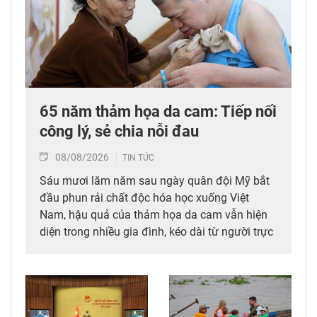
65 năm thảm họa da cam: Tiếp nối
công lý, sẻ chia nỗi đau
08/08/2026
TIN TỨC
Sáu mươi lăm năm sau ngày quân đội Mỹ bắt
đầu phun rải chất độc hóa học xuống Việt
Nam, hậu quả của thảm họa da cam vẫn hiện
diện trong nhiều gia đình, kéo dài từ người trực
tiếp đi qua chiến tranh đến các thế hệ con,
cháu. Hành trình đi tìm công lý vì thế không chỉ
diễn ra tại các tòa án quốc tế mà còn cần được
tiếp tục bằng những chính sách đủ đầy hơn, để
những người sinh ra trong hòa bình không bị