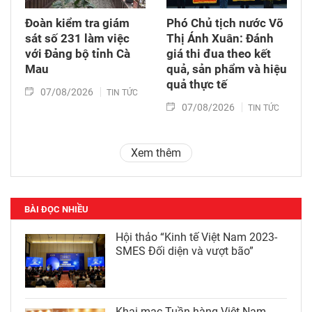
Đoàn kiểm tra giám
Phó Chủ tịch nước Võ
sát số 231 làm việc
Thị Ánh Xuân: Đánh
với Đảng bộ tỉnh Cà
giá thi đua theo kết
Mau
quả, sản phẩm và hiệu
quả thực tế
07/08/2026
TIN TỨC
07/08/2026
TIN TỨC
Xem thêm
BÀI ĐỌC NHIỀU
Hội thảo “Kinh tế Việt Nam 2023-
SMES Đối diện và vượt bão”
Khai mạc Tuần hàng Việt Nam