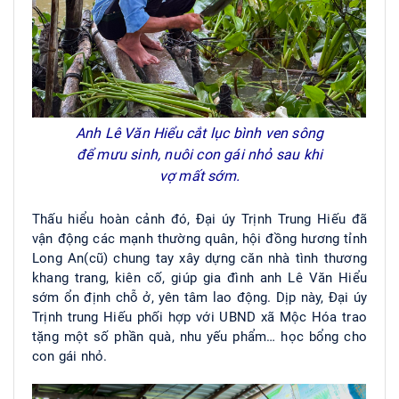
Anh Lê Văn Hiểu cắt lục bình ven sông
để mưu sinh, nuôi con gái nhỏ sau khi
vợ mất sớm.
Thấu hiểu hoàn cảnh đó, Đại úy Trịnh Trung Hiếu đã
vận động các mạnh thường quân, hội đồng hương tỉnh
Long An(cũ) chung tay xây dựng căn nhà tình thương
khang trang, kiên cố, giúp gia đình anh Lê Văn Hiểu
sớm ổn định chỗ ở, yên tâm lao động. Dịp này, Đại úy
Trịnh trung Hiếu phối hợp với UBND xã Mộc Hóa trao
tặng một số phần quà, nhu yếu phẩm… học bổng cho
con gái nhỏ.