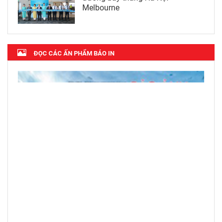
Melbourne
ĐỌC CÁC ẤN PHẨM BÁO IN