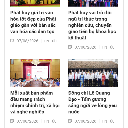
Phát huy giá trị văn
Phát huy vai trò đội
hóa tốt đẹp của Phật
ngũ trí thức trong
giáo gắn với bản sắc
nghiên cứu, chuyển
văn hóa các dân tộc
giao tiến bộ khoa học
kỹ thuật
07/08/2026
TIN TỨC
07/08/2026
TIN TỨC
Mỗi xuất bản phẩm
Đồng chí Lê Quang
đều mang trách
Đạo - Tấm gương
nhiệm chính trị, xã hội
sáng ngời về lòng yêu
và nghề nghiệp
nước
07/08/2026
07/08/2026
TIN TỨC
TIN TỨC