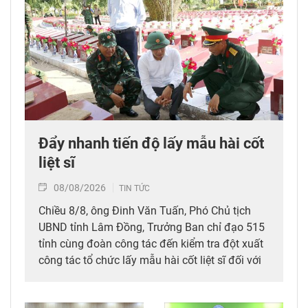
Đẩy nhanh tiến độ lấy mẫu hài cốt
liệt sĩ
08/08/2026
TIN TỨC
Chiều 8/8, ông Đinh Văn Tuấn, Phó Chủ tịch
UBND tỉnh Lâm Đồng, Trưởng Ban chỉ đạo 515
tỉnh cùng đoàn công tác đến kiểm tra đột xuất
công tác tổ chức lấy mẫu hài cốt liệt sĩ đối với
mộ chưa xác định được thông tin tại Nghĩa
trang Liệt sĩ Bình Thuận (xã Hồng Sơn), đồng