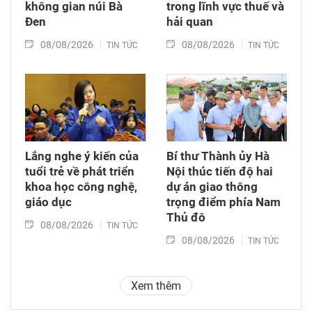
không gian núi Bà
trong lĩnh vực thuế và
Đen
hải quan
08/08/2026
08/08/2026
TIN TỨC
TIN TỨC
Lắng nghe ý kiến của
Bí thư Thành ủy Hà
tuổi trẻ về phát triển
Nội thúc tiến độ hai
khoa học công nghệ,
dự án giao thông
giáo dục
trọng điểm phía Nam
Thủ đô
08/08/2026
TIN TỨC
08/08/2026
TIN TỨC
Xem thêm