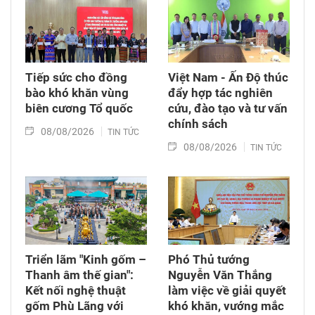
thời tặng quà cho cán bộ, chiến sĩ tham gia
công tác lấy mẫu tại đây.
Tiếp sức cho đồng
Việt Nam - Ấn Độ thúc
bào khó khăn vùng
đẩy hợp tác nghiên
biên cương Tổ quốc
cứu, đào tạo và tư vấn
chính sách
08/08/2026
TIN TỨC
08/08/2026
TIN TỨC
Triển lãm "Kinh gốm –
Phó Thủ tướng
Thanh âm thế gian":
Nguyễn Văn Thắng
Kết nối nghệ thuật
làm việc về giải quyết
gốm Phù Lãng với
khó khăn, vướng mắc