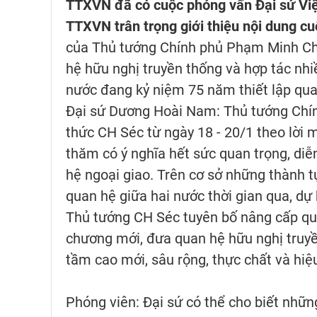
TTXVN đã có cuộc phỏng vấn Đại sứ Việ
TTXVN trân trọng giới thiệu nội dung c
của Thủ tướng Chính phủ Phạm Minh Chí
hệ hữu nghị truyền thống và hợp tác nhi
nước đang kỷ niệm 75 năm thiết lập qua
Đại sứ Dương Hoài Nam: Thủ tướng Chí
thức CH Séc từ ngày 18 - 20/1 theo lời 
thăm có ý nghĩa hết sức quan trọng, diễ
hệ ngoại giao. Trên cơ sở những thành tự
quan hệ giữa hai nước thời gian qua, d
Thủ tướng CH Séc tuyên bố nâng cấp quan
chương mới, đưa quan hệ hữu nghị truyề
tầm cao mới, sâu rộng, thực chất và hiệ
Phóng viên: Đại sứ có thể cho biết nhữ