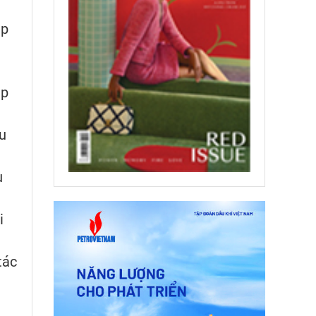
ập
ịp
u
u
i
tác