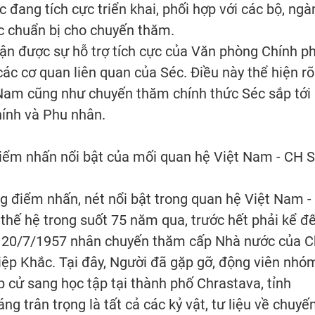
 đang tích cực triển khai, phối hợp với các bộ, ngà
c chuẩn bị cho chuyến thăm.
hận được sự hỗ trợ tích cực của Văn phòng Chính ph
các cơ quan liên quan của Séc. Điều này thể hiện rõ
t Nam cũng như chuyến thăm chính thức Séc sắp tới
ính và Phu nhân.
điểm nhấn nổi bật của mối quan hệ Việt Nam - CH 
 điểm nhấn, nét nổi bật trong quan hệ Việt Nam -
thế hệ trong suốt 75 năm qua, trước hết phải kể đ
 20/7/1957 nhân chuyến thăm cấp Nhà nước của 
iệp Khắc. Tại đây, Người đã gặp gỡ, động viên nhó
p cử sang học tập tại thành phố Chrastava, tỉnh
ng trân trọng là tất cả các kỷ vật, tư liệu về chuyế