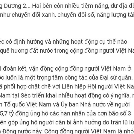
Dương 2... Hai bên còn nhiều tiềm năng, dư địa đ
như chuyển đổi xanh, chuyển đổi số, năng lượng tá
éc có định hướng và những hoạt động cụ thể nào
ề quê hương đất nước trong cộng đồng người Việt 
 đoàn kết, vận động cộng đồng người Việt Nam ở
 luôn là một trọng tâm công tác của Đại sứ quán.
 phối hợp chặt chẽ với Liên hiệp Hội người Việt N
Nam tại Séc triển khai nhiều hoạt động có ý nghĩa, 
rận Tổ quốc Việt Nam và Ủy ban Nhà nước về người
,7 tỷ đồng ủng hộ các nạn nhân của cơn bão số 3
ên góp ủng hộ người dân bị ảnh hưởng do trận lũ lụ
miền Đông nước này. Cộng đồng người Việt Nam là nh