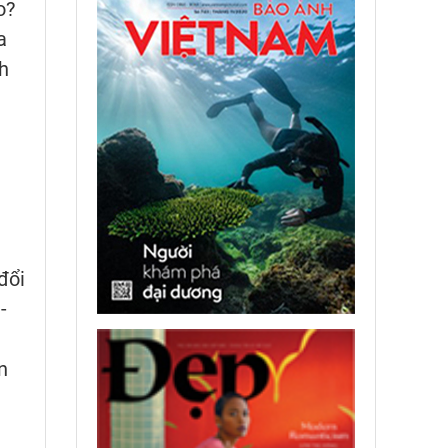
o?
a
h
đổi
-
n