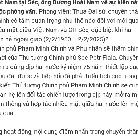
t Nam tại Séc, ông Dương Hoài Nam về sự kiện nà
uộc phỏng vấn.
Phóng viên: Thưa Đại sứ, chuyến th
nh có tầm quan trọng như thế nào đối với mối qu
ều mặt giữa Việt Nam và CH Séc, đặc biệt khi hai
n hệ ngoại giao (2/2/1950 – 2/2/2025)?
nh phủ Phạm Minh Chính và Phu nhân sẽ thăm chí
mời của Thủ tướng Chính phủ Séc Petr Fiala. Chuyế
n ra đúng dịp hai nước kỷ niệm 75 năm thiết lập qu
u đạt được và tiếp nối đà phát triển tích cực trong
ự kiến Thủ tướng Chính phủ Phạm Minh Chính sẽ cù
 hệ lên đối tác chiến lược trong dịp này, mở ra m
n thống và hợp tác nhiều mặt giữa hai nước lên m
u quả.
ng hoạt động, nội dung điểm nhấn trong chuyến th