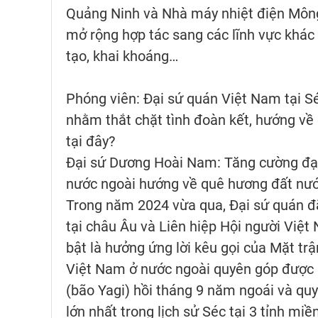
Quảng Ninh và Nhà máy nhiệt điện Mông 
mở rộng hợp tác sang các lĩnh vực khác 
tạo, khai khoáng…
Phóng viên: Đại sứ quán Việt Nam tại S
nhằm thắt chặt tình đoàn kết, hướng v
tại đây?
Đại sứ Dương Hoài Nam: Tăng cường đại
nước ngoài hướng về quê hương đất nước
Trong năm 2024 vừa qua, Đại sứ quán đã
tại châu Âu và Liên hiệp Hội người Việt 
bật là hưởng ứng lời kêu gọi của Mặt t
Việt Nam ở nước ngoài quyên góp được 5
(bão Yagi) hồi tháng 9 năm ngoái và quy
lớn nhất trong lịch sử Séc tại 3 tỉnh 