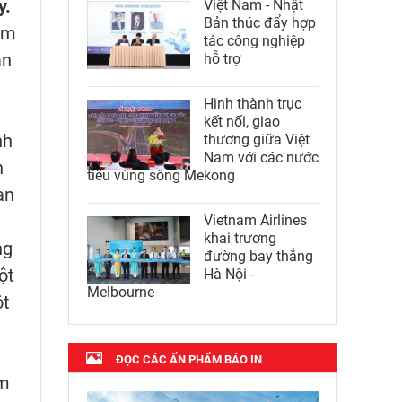
y.
Việt Nam - Nhật
Bản thúc đẩy hợp
ăm
tác công nghiệp
an
hỗ trợ
Hình thành trục
kết nối, giao
nh
thương giữa Việt
Nam với các nước
n
tiểu vùng sông Mekong
an
Vietnam Airlines
khai trương
ng
đường bay thẳng
ột
Hà Nội -
Melbourne
ột
ĐỌC CÁC ẤN PHẨM BÁO IN
ăm