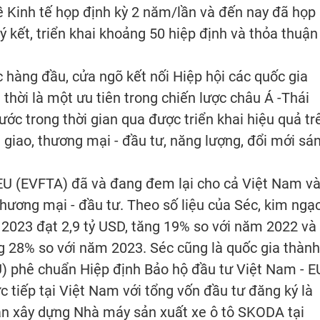
ề Kinh tế họp định kỳ 2 năm/lần và đến nay đã họp
ý kết, triển khai khoảng 50 hiệp định và thỏa thuận
c hàng đầu, cửa ngõ kết nối Hiệp hội các quốc gia
hời là một ưu tiên trong chiến lược châu Á -Thái
ớc trong thời gian qua được triển khai hiệu quả tr
oại giao, thương mại - đầu tư, năng lượng, đổi mới sá
 EU (EVFTA) đã và đang đem lại cho cả Việt Nam v
 thương mại - đầu tư. Theo số liệu của Séc, kim ngạ
2023 đạt 2,9 tỷ USD, tăng 19% so với năm 2022 và
ng 28% so với năm 2023. Séc cũng là quốc gia thành
U) phê chuẩn Hiệp định Bảo hộ đầu tư Việt Nam - E
c tiếp tại Việt Nam với tổng vốn đầu tư đăng ký là
 án xây dựng Nhà máy sản xuất xe ô tô SKODA tại