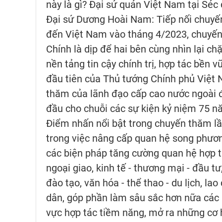
này là gì? Đại sứ quán Việt Nam tại Séc
Đại sứ Dương Hoài Nam: Tiếp nối chuyến
đến Việt Nam vào tháng 4/2023, chuyến
Chính là dịp để hai bên cùng nhìn lại 
nền tảng tin cậy chính trị, hợp tác bền 
đầu tiên của Thủ tướng Chính phủ Việt 
thăm của lãnh đạo cấp cao nước ngoài đ
đầu cho chuỗi các sự kiện kỷ niệm 75 n
Điểm nhấn nổi bật trong chuyến thăm lầ
trong việc nâng cấp quan hệ song phương
các biện pháp tăng cường quan hệ hợp tác
ngoại giao, kinh tế - thương mại - đầu tư
đào tạo, văn hóa - thể thao - du lịch, la
dân, góp phần làm sâu sắc hơn nữa các n
vực hợp tác tiềm năng, mở ra những cơ 