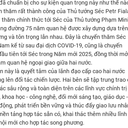
 đã chuẩn bị cho sự kiện quan trọng này như thế nà
 thăm rất thành công của Thủ tướng Séc Petr Fial
 thăm chính thức tới Séc của Thủ tướng Phạm Min
chặng đường 75 năm quan hệ được xây dựng dựa trên
vững và tôn trọng lẫn nhau. Đây là chuyến thăm Séc
Nam kể từ sau đại dịch COVID-19, cũng là chuyến
ầu tiên tới Séc trong Năm mới 2025, đồng thời mở
ăm quan hệ ngoại giao giữa hai nước.
n này là quyết tâm của lãnh đạo cấp cao hai nước
 lên đối tác chiến lược. Hai bên sẽ tập trung trao 
 sâu rộng và toàn diện trên các lĩnh vực chính trị 
, khoa học - công nghệ, đổi mới sáng tạo, giáo dục -
o động, phát triển bền vững và thúc đẩy giao lưu nhâ
ền tảng hợp tác sẵn có, khai thác thêm nhiều lĩnh
hội mới cho hợp tác song phương.