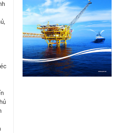
nh
ủ,
Séc
ến
Chủ
m
n