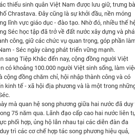
ác thiếu sinh quân Việt Nam được lưu giữ, trưng b
phố Chrastava. Đây cũng là sự khởi đầu, nền móng
g lĩnh vực giáo dục - đào tạo. Nhờ đó, nhiều thế h
ng Séc học tập đã trở về đất nước xây dựng và phá
hành công, giữ các chức vụ quan trọng, góp phần là
 Nam - Séc ngày càng phát triển vững mạnh.
n sang Tiệp Khắc đến nay, cộng đồng người Việt
 có khoảng 100.000 người Việt sinh sống, làm việ
 là cộng đồng chăm chỉ, hội nhập thành công và có
n kinh tế - xã hội địa phương và là một trong nhữn
Séc.
 này mà quan hệ song phương giữa hai nước đã duy t
trong 75 năm qua. Lãnh đạo cấp cao hai nước liên t
c phối hợp, ủng hộ lẫn nhau tại các diễn đàn đa
duy trì các cơ chế hợp tác song phương hiệu quả,