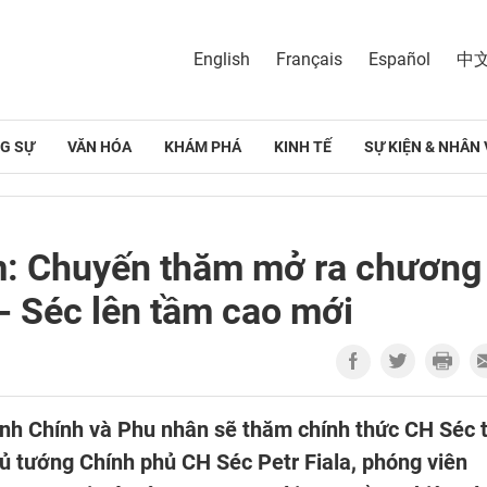
English
Français
Español
中
G SỰ
VĂN HÓA
KHÁM PHÁ
KINH TẾ
SỰ KIỆN & NHÂN 
m: Chuyến thăm mở ra chương
 - Séc lên tầm cao mới
nh Chính và Phu nhân sẽ thăm chính thức CH Séc 
hủ tướng Chính phủ CH Séc Petr Fiala, phóng viên