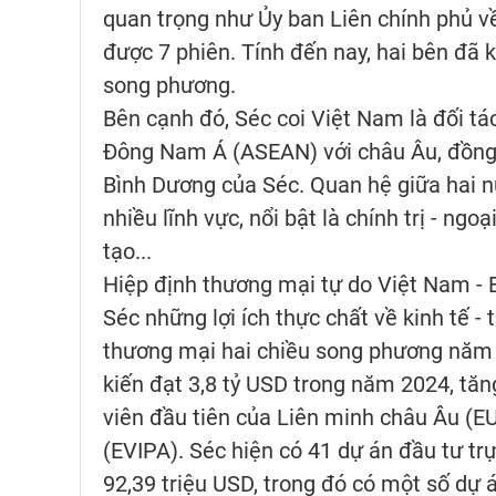
quan trọng như Ủy ban Liên chính phủ v
được 7 phiên. Tính đến nay, hai bên đã k
song phương.
Bên cạnh đó, Séc coi Việt Nam là đối tá
Đông Nam Á (ASEAN) với châu Âu, đồng t
Bình Dương của Séc. Quan hệ giữa hai nư
nhiều lĩnh vực, nổi bật là chính trị - ng
tạo...
Hiệp định thương mại tự do Việt Nam -
Séc những lợi ích thực chất về kinh tế -
thương mại hai chiều song phương năm 
kiến đạt 3,8 tỷ USD trong năm 2024, tă
viên đầu tiên của Liên minh châu Âu (E
(EVIPA). Séc hiện có 41 dự án đầu tư trự
92,39 triệu USD, trong đó có một số dự