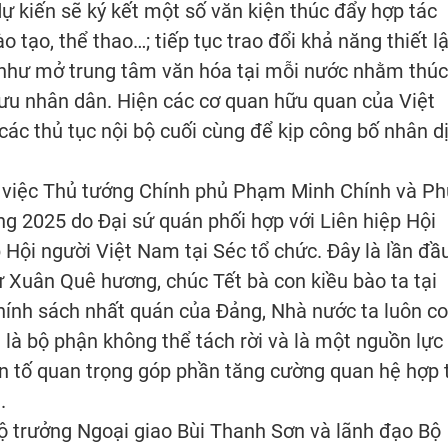
ự kiến sẽ ký kết một số văn kiện thúc đẩy hợp tác
o tạo, thể thao…; tiếp tục trao đổi khả năng thiết l
 như mở trung tâm văn hóa tại mỗi nước nhằm thúc
 lưu nhân dân. Hiện các cơ quan hữu quan của Việt
ác thủ tục nội bộ cuối cùng để kịp công bố nhân d
 việc Thủ tướng Chính phủ Phạm Minh Chính và Ph
 2025 do Đại sứ quán phối hợp với Liên hiệp Hội
 Hội người Việt Nam tại Séc tổ chức. Đây là lần đầ
 Xuân Quê hương, chúc Tết bà con kiều bào ta tại
hính sách nhất quán của Đảng, Nhà nước ta luôn co
là bộ phận không thể tách rời và là một nguồn lực
n tố quan trọng góp phần tăng cường quan hệ hợp 
.
ộ trưởng Ngoại giao Bùi Thanh Sơn và lãnh đạo Bộ