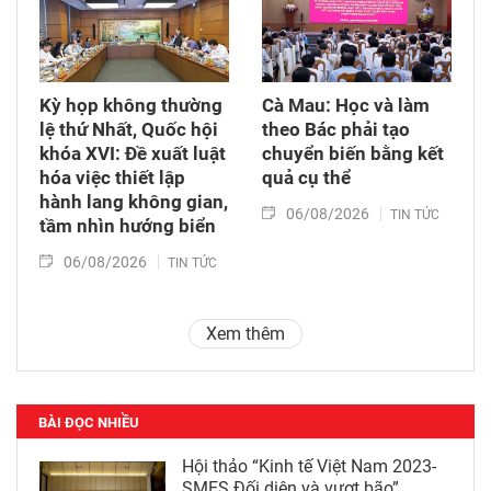
Kỳ họp không thường
Cà Mau: Học và làm
lệ thứ Nhất, Quốc hội
theo Bác phải tạo
khóa XVI: Đề xuất luật
chuyển biến bằng kết
hóa việc thiết lập
quả cụ thể
hành lang không gian,
06/08/2026
TIN TỨC
tầm nhìn hướng biển
06/08/2026
TIN TỨC
Xem thêm
BÀI ĐỌC NHIỀU
Hội thảo “Kinh tế Việt Nam 2023-
SMES Đối diện và vượt bão”