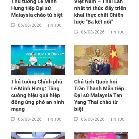
Thủ tướng Lê Minh
Việt Nam – Thái Lan
Hưng tiếp Đại sứ
nhất trí thúc đẩy triển
Malaysia chào từ biệt
khai thực chất Chiến
lược "Ba kết nối"
06/08/2026
TIN TỨC
06/08/2026
TIN TỨC
Thủ tướng Chính phủ
Chủ tịch Quốc hội
Lê Minh Hưng: Tăng
Trần Thanh Mẫn tiếp
cường hiệu quả hiệp
Đại sứ Malaysia Tan
đồng ứng phó an ninh
Yang Thai chào từ
mạng
biệt
06/08/2026
06/08/2026
TIN TỨC
TIN TỨC