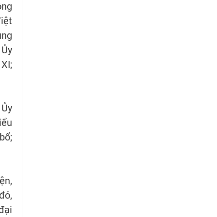
ông
iệt
ung
 Ủy
XI;
 Ủy
iểu
bổ;
ện,
đó,
đại