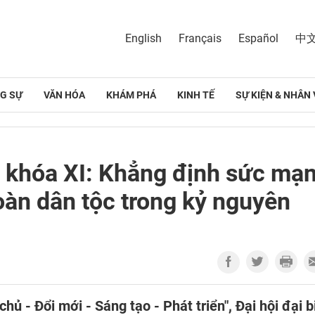
English
Français
Español
中
G SỰ
VĂN HÓA
KHÁM PHÁ
KINH TẾ
SỰ KIỆN & NHÂN 
 khóa XI: Khẳng định sức mạ
oàn dân tộc trong kỷ nguyên
hủ - Đổi mới - Sáng tạo - Phát triển", Đại hội đại b