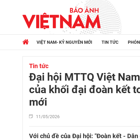
VIỆT NAM- KỶ NGUYÊN MỚI
TIN TỨC
PHÓN
Tin tức
Đại hội MTTQ Việt Nam
của khối đại đoàn kết t
mới
11/05/2026
Với chủ đề của Đại hội: "Đoàn kết - Dân c