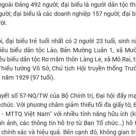
 ngoài Đảng 492 người; đại biểu là người dân tộc th
gười; đại biểu là các doanh nghiệp 157 người; đại b
ời.
, đại biểu trẻ tuổi nhất có 2 người 23 tuổi, sinh 
 tiêu biểu dân tộc Lào, Bản Mường Luân 1, xã Mư
tiêu biểu dân tộc Rơ măm thôn Làng Le, xã Mô Rai, t
Thiếu tướng Võ Sở, Chủ tịch Hội truyền thống Trư
 năm 1929 (97 tuổi).
quyết số 57-NQ/TW của Bộ Chính trị, Đại hội đẩy m
chức. Với phương châm giảm thiểu tối đa giấy tờ, 
I - MTTQ Việt Nam" với nhiều tính năng hữu ích (k
hình ảnh, các thông tin hỗ trợ từ Ban Tổ chức…) hỗ t
i, chính xác và hiệu quả. Bên cạnh đó, không gian tr