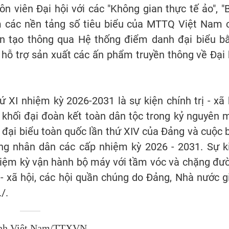
ôn viên Đại hội với các "Không gian thực tế ảo", "
iệm các nền tảng số tiêu biểu của MTTQ Việt Nam 
hân tạo thông qua Hệ thống điểm danh đại biểu b
 hỗ trợ sản xuất các ấn phẩm truyền thông về Đại 
 XI nhiệm kỳ 2026-2031 là sự kiện chính trị - xã 
khối đại đoàn kết toàn dân tộc trong kỷ nguyên m
 đại biểu toàn quốc lần thứ XIV của Đảng và cuộc 
ồng nhân dân các cấp nhiệm kỳ 2026 - 2031. Sự k
hiệm kỳ vận hành bộ máy với tầm vóc và chặng đư
ị - xã hội, các hội quần chúng do Đảng, Nhà nước g
/.
nh Việt Nam/TTXVN