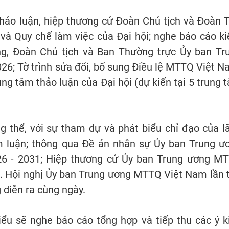
 thảo luận, hiệp thương cử Đoàn Chủ tịch và Đoàn 
 và Quy chế làm việc của Đại hội; nghe báo cáo k
g, Đoàn Chủ tịch và Ban Thường trực Ủy ban Tr
6; Tờ trình sửa đổi, bổ sung Điều lệ MTTQ Việt N
ung tâm thảo luận của Đại hội (dự kiến tại 5 trung 
ng thể, với sự tham dự và phát biểu chỉ đạo của l
m luận; thông qua Đề án nhân sự Ủy ban Trung ư
6 - 2031; Hiệp thương cử Ủy ban Trung ương M
1. Hội nghị Ủy ban Trung ương MTTQ Việt Nam lần 
 diễn ra cùng ngày.
u sẽ nghe báo cáo tổng hợp và tiếp thu các ý ki