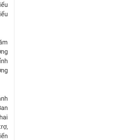
iểu
iểu
năm
ờng
ỉnh
ờng
ạnh
Ban
hai
rợ,
iển