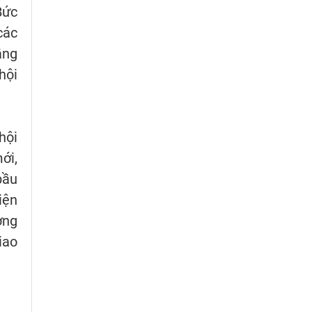
Bức
các
ằng
hội
hội
ới,
bầu
iện
ờng
iao