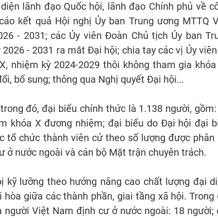
đại diện lãnh đạo Quốc hội, lãnh đạo Chính phủ về c
cáo kết quả Hội nghị Ủy ban Trung ương MTTQ V
26 - 2031; các Ủy viên Đoàn Chủ tịch Ủy ban Tr
2026 - 2031 ra mắt Đại hội; chia tay các vị Ủy viên
 nhiệm kỳ 2024-2029 thôi không tham gia khóa 
, bổ sung; thông qua Nghị quyết Đại hội...
trong đó, đại biểu chính thức là 1.138 người, gồm:
 khóa X đương nhiệm; đại biểu do Đại hội đại b
c tổ chức thành viên cử theo số lượng được phân 
cư ở nước ngoài và cán bộ Mặt trận chuyên trách.
ị kỹ lưỡng theo hướng nâng cao chất lượng đại di
i hòa giữa các thành phần, giai tầng xã hội. Trong 
 là người Việt Nam định cư ở nước ngoài: 18 người; 