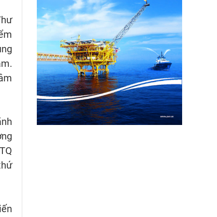
Thư
iểm
ung
am.
tâm
ãnh
ơng
TTQ
thứ
ến