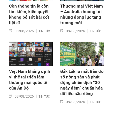
Còn thông tin là còn
Thương mại Việt Nam
tìm kiếm, kiên quyết
– Australia hướng tới
không bỏ sót hài cốt
những động lực tăng
liệt sĩ
trưởng mới
08/08/2026
08/08/2026
TIN TỨC
TIN TỨC
Việt Nam khẳng định
Đắk Lắk ra mắt Bản đồ
vị thế tại triển lãm
số nông sản và phát
thương mại quốc tế
động chiến dịch “30
của Ấn Độ
ngày đêm” chuẩn hóa
dữ liệu sầu riêng
08/08/2026
TIN TỨC
08/08/2026
TIN TỨC