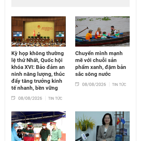
tiếp đi qua chiến tranh đến các thế hệ con,
cháu. Hành trình đi tìm công lý vì thế không chỉ
diễn ra tại các tòa án quốc tế mà còn cần được
tiếp tục bằng những chính sách đủ đầy hơn, để
những người sinh ra trong hòa bình không bị
bỏ lại với hậu quả của cuộc chiến mình chưa
từng trải qua.
Kỳ họp không thường
Chuyển mình mạnh
lệ thứ Nhất, Quốc hội
mẽ với chuỗi sản
khóa XVI: Bảo đảm an
phẩm xanh, đậm bản
ninh năng lượng, thúc
sắc sông nước
đẩy tăng trưởng kinh
08/08/2026
TIN TỨC
tế nhanh, bền vững
08/08/2026
TIN TỨC