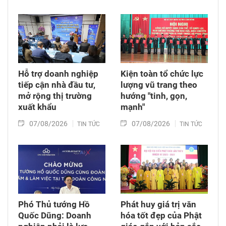
đang làm nhiệm vụ tìm kiếm, quy tập hài cốt
liệt sĩ và xác minh thông tin hài cốt liệt sĩ tại
Công viên Lê Thị Riêng, phường Hòa Hưng,
Thành phố Hồ Chí Minh.
Hỗ trợ doanh nghiệp
Kiện toàn tổ chức lực
tiếp cận nhà đầu tư,
lượng vũ trang theo
mở rộng thị trường
hướng "tinh, gọn,
xuất khẩu
mạnh"
07/08/2026
07/08/2026
TIN TỨC
TIN TỨC
Phó Thủ tướng Hồ
Phát huy giá trị văn
Quốc Dũng: Doanh
hóa tốt đẹp của Phật