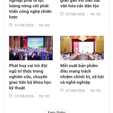
nghiệp phải là lực
giáo gắn với bản sắc
lượng nòng cốt phát
văn hóa các dân tộc
triển công nghệ chiến
07/08/2026
TIN TỨC
lược
07/08/2026
TIN TỨC
Phát huy vai trò đội
Mỗi xuất bản phẩm
ngũ trí thức trong
đều mang trách
nghiên cứu, chuyển
nhiệm chính trị, xã hội
giao tiến bộ khoa học
và nghề nghiệp
kỹ thuật
07/08/2026
TIN TỨC
07/08/2026
TIN TỨC
Xem thêm