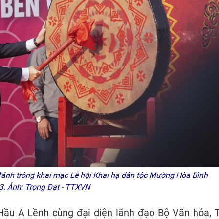
đánh trông khai mạc Lễ hội Khai hạ dân tộc Mường Hòa Bình
. Ảnh: Trọng Đạt - TTXVN
Hầu A Lềnh cùng đại diện lãnh đạo Bộ Văn hóa, 