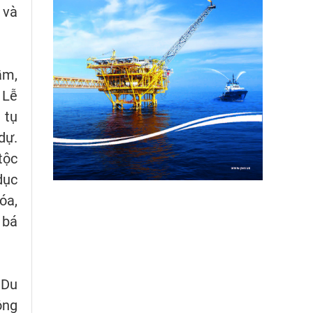
 và
ầm,
 Lễ
 tụ
dự.
tộc
dục
óa,
 bá
 Du
ông