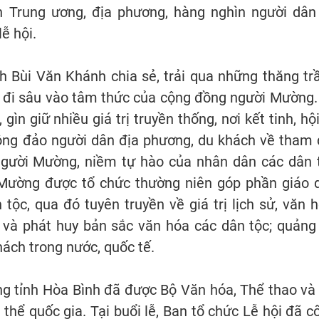
nh Trung ương, địa phương, hàng nghìn người dân
lễ hội.
nh Bùi Văn Khánh chia sẻ, trải qua những thăng tr
đã đi sâu vào tâm thức của cộng đồng người Mường.
ìn giữ nhiều giá trị truyền thống, nơi kết tinh, hội
 đông đảo người dân địa phương, du khách về tham 
người Mường, niềm tự hào của nhân dân các dân 
c Mường được tổ chức thường niên góp phần giáo 
tộc, qua đó tuyên truyền về giá trị lịch sử, văn h
 và phát huy bản sắc văn hóa các dân tộc; quảng
ách trong nước, quốc tế.
g tỉnh Hòa Bình đã được Bộ Văn hóa, Thể thao và
 thể quốc gia. Tại buổi lễ, Ban tổ chức Lễ hội đã c