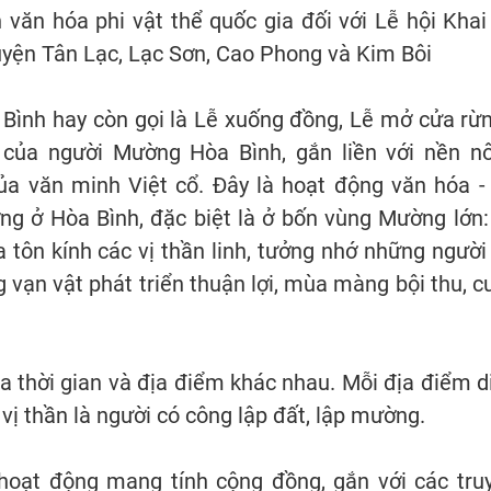
 văn hóa phi vật thể quốc gia đối với Lễ hội Khai
uyện Tân Lạc, Lạc Sơn, Cao Phong và Kim Bôi
Bình hay còn gọi là Lễ xuống đồng, Lễ mở cửa rừn
t của người Mường Hòa Bình, gắn liền với nền n
a văn minh Việt cổ. Đây là hoạt động văn hóa - 
g ở Hòa Bình, đặc biệt là ở bốn vùng Mường lớn: 
 tôn kính các vị thần linh, tưởng nhớ những người
vạn vật phát triển thuận lợi, mùa màng bội thu, c
a thời gian và địa điểm khác nhau. Mỗi địa điểm d
c vị thần là người có công lập đất, lập mường.
 hoạt động mang tính cộng đồng, gắn với các tru