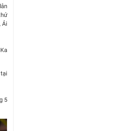
dân
thứ
 Ải
 Ka
tại
g 5