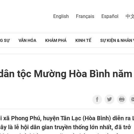
English
Français
Español
中
G SỰ
VĂN HÓA
KHÁM PHÁ
KINH TẾ
SỰ KIỆN & NHÂN 
ạ dân tộc Mường Hòa Bình năm
i xã Phong Phú, huyện Tân Lạc (Hòa Bình) diễn ra 
 là lễ hội dân gian truyền thống lớn nhất, đã trở