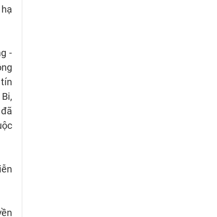
 hạ
g -
ông
tín
Bi,
 đã
uộc
iễn
yền